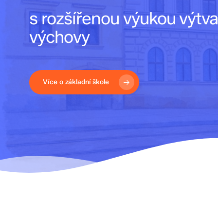
s rozšířenou výukou výtv
výchovy
Více o základní škole