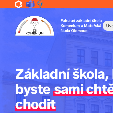
Skip
to
main
content
Fakultní základní škola
Komenium a Mateřská
Úv
škola Olomouc
Základní škola,
byste
sami chtě
chodit