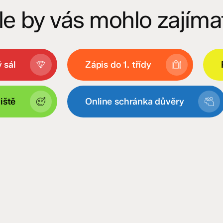
le by vás mohlo zajíma
 sál
Zápis do 1. třídy
iště
Online schránka důvěry