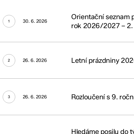
ntační
nam
Orientační seznam 
ůcek
30. 6. 2026
rok 2026/2027 – 2. 
ní
6/2027
í
dniny
6
Letní prázdniny 20
26. 6. 2026
ík
oučení
Rozloučení s 9. roč
26. 6. 2026
níkem
6
dáme
lu
Hledáme posilu do 