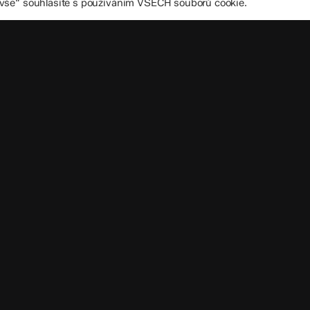
 vše“ souhlasíte s používáním VŠECH souborů cookie.
Důležité úd
Datová schránka
IČO: 70 631 018
IZO: 102 320 07
Leaflet
|
©
OpenStreetMap
contributors