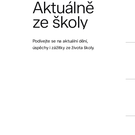
Aktuálně
Orie
sez
ze
školy
pom
pro
škol
rok
Podívejte se na aktuální dění,
202
Letn
úspěchy i zážitky ze života školy.
–
práz
2.
202
–
5.
ročn
Rozl
s
9.
roč
–
202
Hle
posi
do