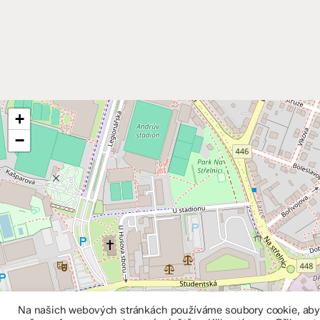
+
−
Na našich webových stránkách používáme soubory cookie, abych