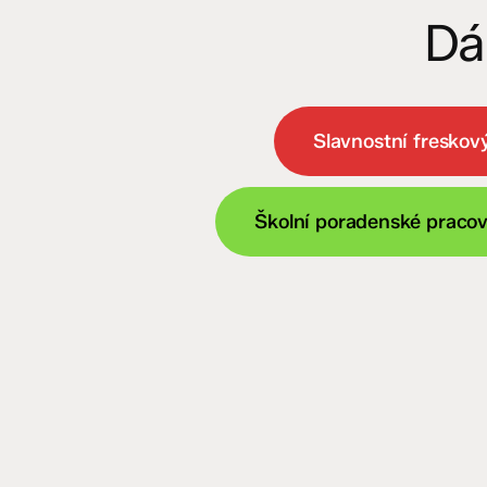
Dá
Slavnostní freskový
Školní poradenské pracov