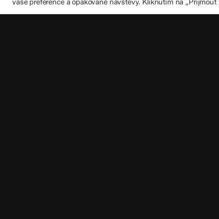
vaše preference a opakované návštěvy. Kliknutím na „Přijmout