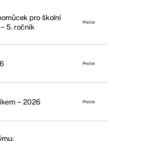
pomůcek pro školní
Přečíst
– 5. ročník
26
Přečíst
níkem – 2026
Přečíst
týmu: