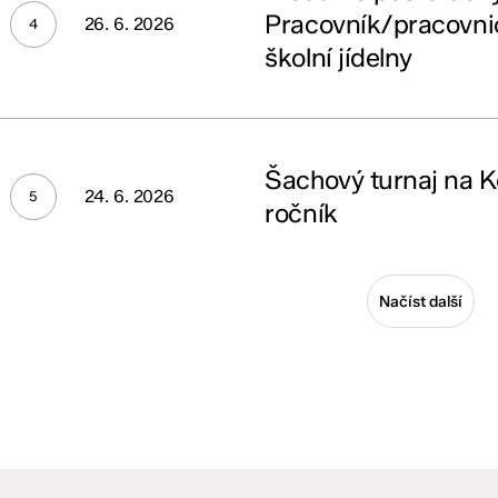
:
Pracovník/pracovnic
26. 6. 2026
ovník/pracovnice
školní jídelny
d
hový
aj
ní
Šachový turnaj na K
24. 6. 2026
lny
ence
ročník
Načíst další
ík