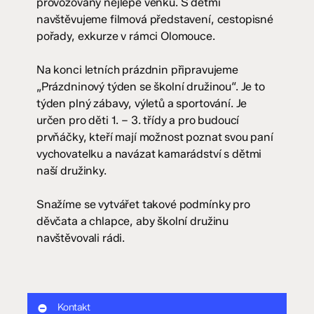
provozovaný nejlépe venku. S dětmi
navštěvujeme filmová představení, cestopisné
pořady, exkurze v rámci Olomouce.
Na konci letních prázdnin připravujeme
„Prázdninový týden se školní družinou“. Je to
týden plný zábavy, výletů a sportování. Je
určen pro děti 1. – 3. třídy a pro budoucí
prvňáčky, kteří mají možnost poznat svou paní
vychovatelku a navázat kamarádství s dětmi
naší družinky.
Snažíme se vytvářet takové podmínky pro
děvčata a chlapce, aby školní družinu
navštěvovali rádi.
Kontakt