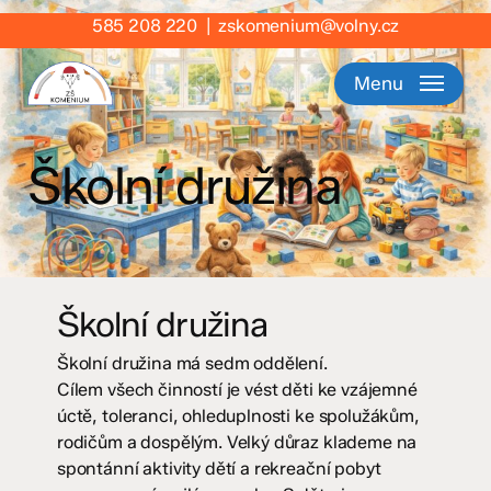
Skip
585 208 220
|
zskomenium@volny.cz
to
main
Menu
content
Školní družina
Školní družina
Školní družina má sedm oddělení.
Cílem všech činností je vést děti ke vzájemné
úctě, toleranci, ohleduplnosti ke spolužákům,
rodičům a dospělým. Velký důraz klademe na
spontánní aktivity dětí a rekreační pobyt