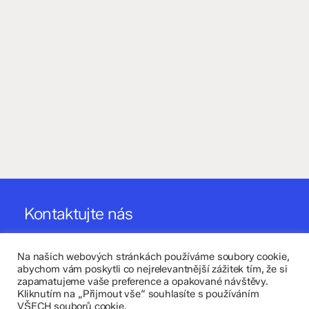
Kontaktujte nás
Fakultní základní škola Komenium a Mateřská škola
Olomouc, příspěvková organizace
Na našich webových stránkách používáme soubory cookie,
abychom vám poskytli co nejrelevantnější zážitek tím, že si
zapamatujeme vaše preference a opakované návštěvy.
8. května 29, 779 00 Olomouc
Kliknutím na „Přijmout vše“ souhlasíte s používáním
VŠECH souborů cookie.