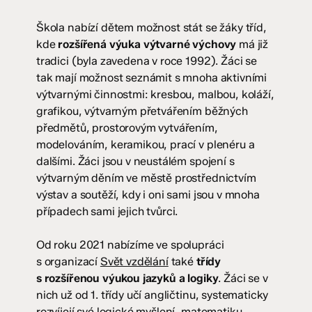
Škola nabízí dětem možnost stát se žáky tříd,
kde
rozšířená výuka výtvarné výchovy
má již
tradici (byla zavedena v roce 1992). Žáci se
tak mají možnost seznámit s mnoha aktivními
výtvarnými činnostmi: kresbou, malbou, koláží,
grafikou, výtvarným přetvářením běžných
předmětů, prostorovým vytvářením,
modelováním, keramikou, prací v plenéru a
dalšími. Žáci jsou v neustálém spojení s
výtvarným děním ve městě prostřednictvím
výstav a soutěží, kdy i oni sami jsou v mnoha
případech sami jejich tvůrci.
Od roku 2021 nabízíme ve spolupráci
s organizací
Svět vzdělání
také
třídy
s rozšířenou výukou jazyků a logiky
. Žáci se v
nich už od 1. třídy učí angličtinu, systematicky
rozvíjejí své logické myšlení, matematiku,