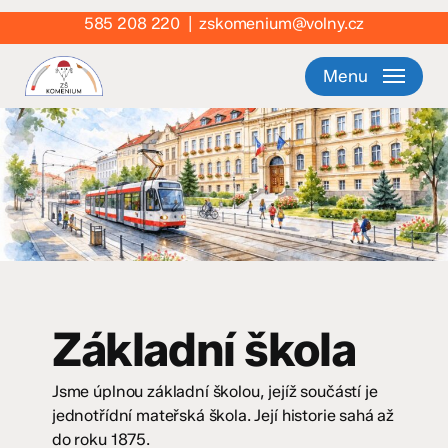
Skip
585 208 220
|
zskomenium@volny.cz
to
main
Menu
content
Základní škola
Jsme úplnou základní školou, jejíž součástí je
jednotřídní mateřská škola. Její historie sahá až
do roku 1875.