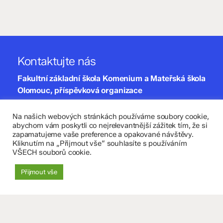
Kontaktujte nás
Fakultní základní škola Komenium a Mateřská škola
Olomouc, příspěvková organizace
8. května 29, 779 00 Olomouc
Na našich webových stránkách používáme soubory cookie,
abychom vám poskytli co nejrelevantnější zážitek tím, že si
zapamatujeme vaše preference a opakované návštěvy.
zskomenium@volny.cz
Kliknutím na „Přijmout vše“ souhlasíte s používáním
+420 585 208 220
VŠECH souborů cookie.
Přijmout vše
Důležité údaje
Datová schránka: 4tfmqgq
IČO: 70 631 018
IZO: 102 320 071