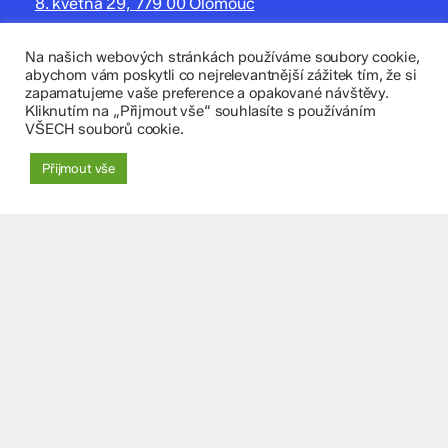
8. května 29, 779 00 Olomouc
zskomenium@volny.cz
Na našich webových stránkách používáme soubory cookie,
abychom vám poskytli co nejrelevantnější zážitek tím, že si
+420 585 208 220
zapamatujeme vaše preference a opakované návštěvy.
Kliknutím na „Přijmout vše“ souhlasíte s používáním
Důležité údaje
VŠECH souborů cookie.
Datová schránka: 4tfmqgq
Přijmout vše
IČO: 70 631 018
IZO: 102 320 071
+
−