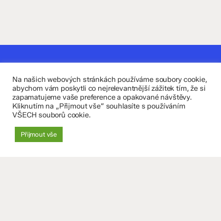
Kontaktujte nás
Na našich webových stránkách používáme soubory cookie,
Fakultní základní škola Komenium a Mateřská škola
abychom vám poskytli co nejrelevantnější zážitek tím, že si
zapamatujeme vaše preference a opakované návštěvy.
Olomouc, příspěvková organizace
Kliknutím na „Přijmout vše“ souhlasíte s používáním
VŠECH souborů cookie.
8. května 29, 779 00 Olomouc
Přijmout vše
zskomenium@volny.cz
+420 585 208 220
Důležité údaje
Datová schránka: 4tfmqgq
IČO: 70 631 018