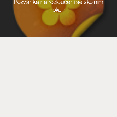
Pozvánka na rozloučení se školním
rokem