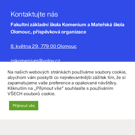
Kontaktujte nás
Fakultní základní škola Komenium a Mateřská škola
Olomouc, příspěvková organizace
8. května 29, 779 00 Olomouc
zskomenium@volny.cz
+420 585 208 220
Na našich webových stránkách používáme soubory cookie,
abychom vám poskytli co nejrelevantnější zážitek tím, že si
Důležité údaje
zapamatujeme vaše preference a opakované návštěvy.
Kliknutím na „Přijmout vše“ souhlasíte s používáním
VŠECH souborů cookie.
Datová schránka: 4tfmqgq
IČO: 70 631 018
Přijmout vše
IZO: 102 320 071
+