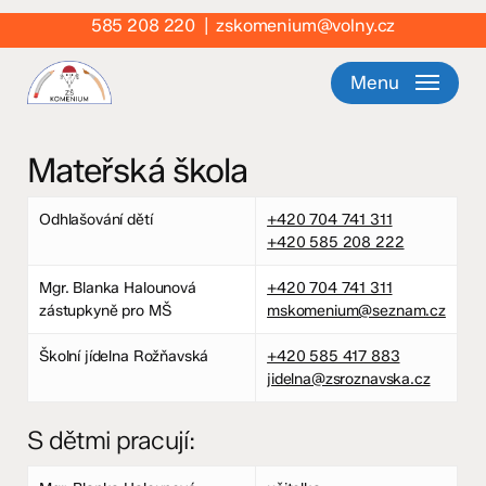
Skip
585 208 220
|
zskomenium@volny.cz
to
main
Menu
content
Mateřská škola
Odhlašování dětí
+420 704 741 311
+420 585 208 222
Mgr. Blanka Halounová
+420 704 741 311
zástupkyně pro MŠ
mskomenium@seznam.cz
Školní jídelna Rožňavská
+420 585 417 883
jidelna@zsroznavska.cz
S dětmi pracují: