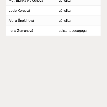
Mgr. Blanka Halounová
učitelka
Lucie Korcová
učitelka
Alena Šnejdrlová
učitelka
Irena Zemanová
asistent pedagoga