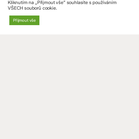
Kliknutím na „Přijmout vše“ souhlasíte s používáním
VŠECH souborů cookie.
zskomenium@volny.cz
Přijmout vše
+420 585 208 220
Důležité údaje
Datová schránka: 4tfmqgq
IČO: 70 631 018
IZO: 102 320 071
+
−