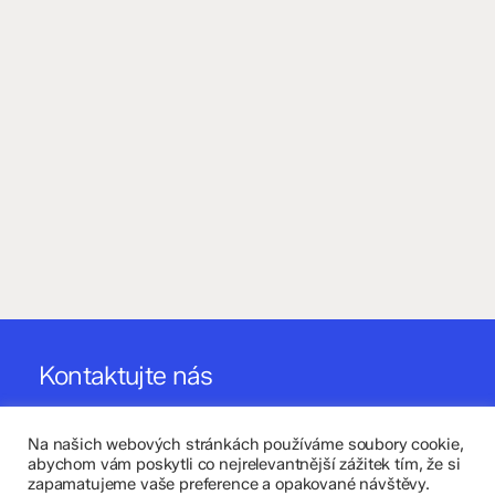
Kontaktujte nás
Fakultní základní škola Komenium a Mateřská škola
Olomouc, příspěvková organizace
Na našich webových stránkách používáme soubory cookie,
abychom vám poskytli co nejrelevantnější zážitek tím, že si
zapamatujeme vaše preference a opakované návštěvy.
8. května 29, 779 00 Olomouc