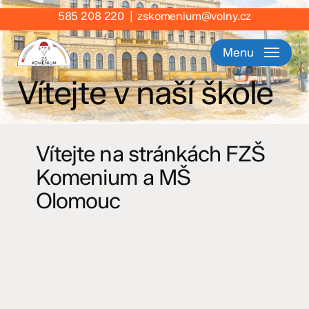
Skip
585 208 220
|
zskomenium@volny.cz
to
main
Menu
content
Vítejte v naší škole
Vítejte na stránkách FZŠ
Komenium a MŠ
Olomouc