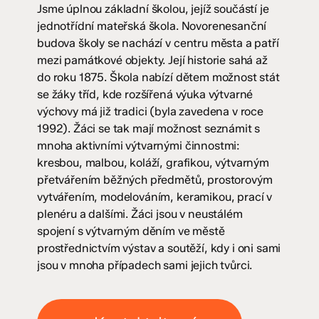
Jsme úplnou základní školou, jejíž součástí je
jednotřídní mateřská škola. Novorenesanční
budova školy se nachází v centru města a patří
mezi památkové objekty. Její historie sahá až
do roku 1875. Škola nabízí dětem možnost stát
se žáky tříd, kde rozšířená výuka výtvarné
výchovy má již tradici (byla zavedena v roce
1992). Žáci se tak mají možnost seznámit s
mnoha aktivními výtvarnými činnostmi:
kresbou, malbou, koláží, grafikou, výtvarným
přetvářením běžných předmětů, prostorovým
vytvářením, modelováním, keramikou, prací v
plenéru a dalšími. Žáci jsou v neustálém
spojení s výtvarným děním ve městě
prostřednictvím výstav a soutěží, kdy i oni sami
jsou v mnoha případech sami jejich tvůrci.