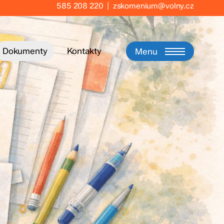
585 208 220
|
zskomenium@volny.cz
Dokumenty
Kontakty
Menu