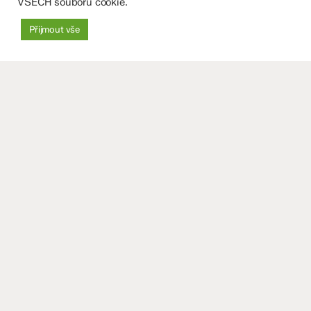
VŠECH souborů cookie.
29. 4. 2026
Přijmout vše
Battlefield
2026
II. stupeň
Základní škola
Olomouc
Battlefield 2026 Olomouc – 7. A
–
7.
Ve středu 22. dubna se naši sedmáci zapojili
A
do branného závodu "Battlefield 2026 -