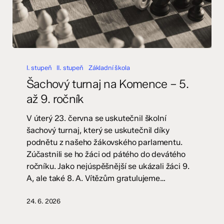
Šachový
turnaj
I. stupeň
II. stupeň
Základní škola
na
Šachový turnaj na Komence – 5.
Komence
až 9. ročník
–
5.
V úterý 23. června se uskutečnil školní
až
šachový turnaj, který se uskutečnil díky
9.
podnětu z našeho žákovského parlamentu.
ročník
Zúčastnili se ho žáci od pátého do devátého
ročníku. Jako nejúspěšnější se ukázali žáci 9.
A, ale také 8. A. Vítězům gratulujeme…
24. 6. 2026