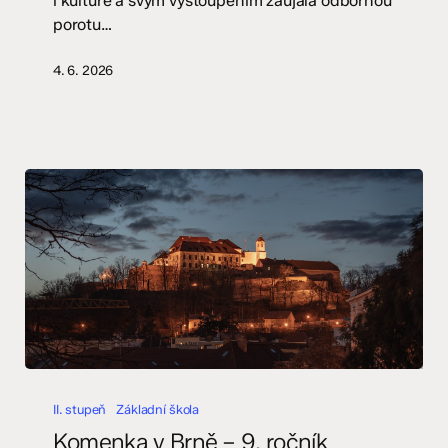
i kultuře a svým vystoupením zaujala odbornou
porotu…
4. 6. 2026
Komenka
v
II. stupeň
Základní škola
Brně
Komenka v Brně – 9. ročník