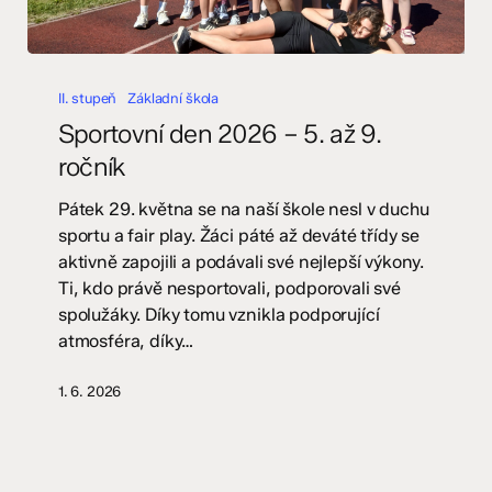
Sportovní
den
II. stupeň
Základní škola
2026
Sportovní den 2026 – 5. až 9.
–
ročník
5.
až
Pátek 29. května se na naší škole nesl v duchu
9.
sportu a fair play. Žáci páté až deváté třídy se
ročník
aktivně zapojili a podávali své nejlepší výkony.
Ti, kdo právě nesportovali, podporovali své
spolužáky. Díky tomu vznikla podporující
atmosféra, díky…
1. 6. 2026