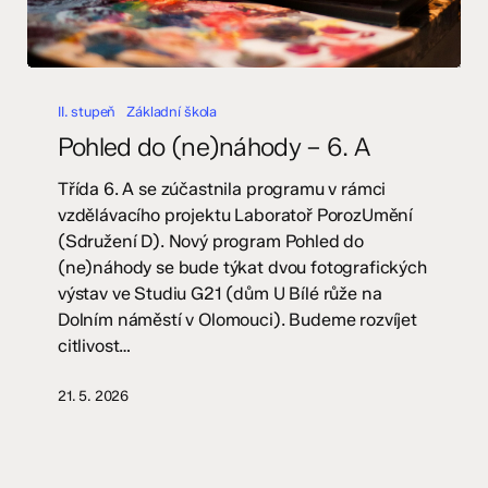
Pohled
do
II. stupeň
Základní škola
(ne)náhody
Pohled do (ne)náhody – 6. A
–
6.
Třída 6. A se zúčastnila programu v rámci
A
vzdělávacího projektu Laboratoř PorozUmění
(Sdružení D). Nový program Pohled do
(ne)náhody se bude týkat dvou fotografických
výstav ve Studiu G21 (dům U Bílé růže na
Dolním náměstí v Olomouci). Budeme rozvíjet
citlivost…
21. 5. 2026