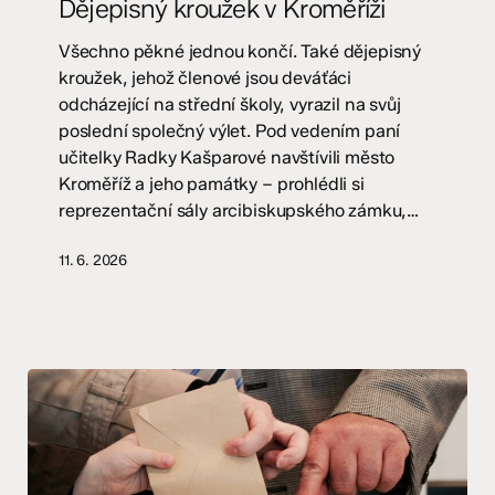
Dějepisný kroužek v Kroměříži
Kroměříži
Všechno pěkné jednou končí. Také dějepisný
kroužek, jehož členové jsou deváťáci
odcházející na střední školy, vyrazil na svůj
poslední společný výlet. Pod vedením paní
učitelky Radky Kašparové navštívili město
Kroměříž a jeho památky – prohlédli si
reprezentační sály arcibiskupského zámku,…
11. 6. 2026