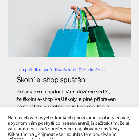
Školní
e-
I. stupeň
II. stupeň
Nezařazené
Základní škola
shop
Školní e-shop spuštěn
spuštěn
Krásný den, s radostí Vám dáváme vědět,
že školní e-shop Vaší školy je plně připraven
ke spuštění – včetně nové kolekce, která
posiluje sounáležitost, hrdost a vztah ke škole
Na našich webových stránkách používáme soubory cookie,
napříč žáky, rodiči i učiteli. E-shop jsme
abychom vám poskytli co nejrelevantnější zážitek tím, že si
zapamatujeme vaše preference a opakované návštěvy.
připravili tak, aby byl pro školu…
Kliknutím na „Přijmout vše“ souhlasíte s používáním