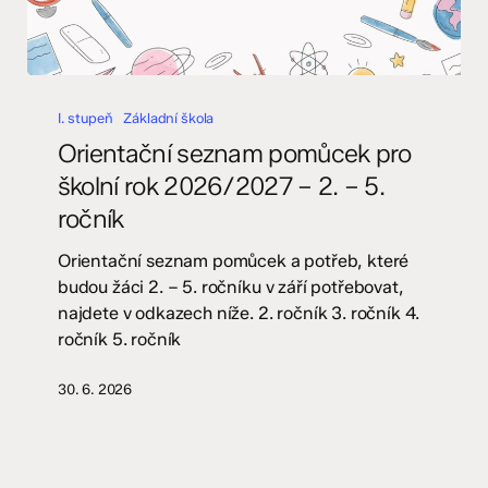
Orientační
seznam
I. stupeň
Základní škola
pomůcek
Orientační seznam pomůcek pro
pro
školní rok 2026/2027 – 2. – 5.
školní
ročník
rok
2026/2027
Orientační seznam pomůcek a potřeb, které
–
budou žáci 2. – 5. ročníku v září potřebovat,
2.
najdete v odkazech níže. 2. ročník 3. ročník 4.
–
ročník 5. ročník
5.
ročník
30. 6. 2026