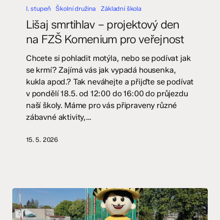
smrtihlav
I. stupeň
Školní družina
Základní škola
–
Lišaj smrtihlav – projektový den
projektový
na FZŠ Komenium pro veřejnost
den
na
Chcete si pohladit motýla, nebo se podívat jak
FZŠ
se krmí? Zajímá vás jak vypadá housenka,
Komenium
kukla apod.? Tak neváhejte a přijďte se podívat
pro
v pondělí 18.5. od 12:00 do 16:00 do průjezdu
veřejnost
naší školy. Máme pro vás připraveny různé
zábavné aktivity,…
15. 5. 2026