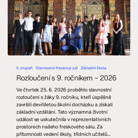
Rozloučení
s
II. stupeň
Slavnostní freskový sál
Základní škola
9.
Rozloučení s 9. ročníkem – 2026
ročníkem
–
Ve čtvrtek 25. 6. 2026 proběhlo slavnostní
2026
rozloučení s žáky 9. ročníku, kteří úspěšně
završili devítiletou školní docházku a získali
základní vzdělání. Tato významná životní
událost se uskutečnila v reprezentativních
prostorech našeho freskového sálu. Za
přítomnosti vedení školy, třídních učitelů…