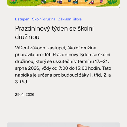
Prázdninový
týden
I. stupeň
Školní družina
Základní škola
se
Prázdninový týden se školní
školní
družinou
družinou
Vážení zákonní zástupci, školní družina
připravila pro děti Prázdninový týden se školní
družinou, který se uskuteční v termínu 17.–21.
srpna 2026, vždy od 7:00 do 15:00 hodin. Tato
nabídka je určena pro budoucí žáky 1. tříd, 2. a
3. tříd…
29. 4. 2026