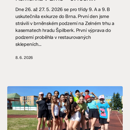
–
9.
Dne 26. až 27. 5. 2026 se pro třídy 9. A a 9. B
ročník
uskutečnila exkurze do Brna. První den jsme
strávili v brněnském podzemí na Zelném trhu a
kasematech hradu Špilberk. První výprava do
podzemí proběhla v restaurovaných
sklepeních…
8. 6. 2026