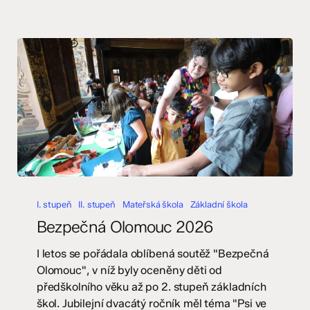
II.
stupeň
Bezpečná
Olomouc
I. stupeň
II. stupeň
Mateřská škola
Základní škola
2026
Bezpečná Olomouc 2026
I letos se pořádala oblíbená soutěž "Bezpečná
Olomouc", v níž byly oceněny děti od
předškolního věku až po 2. stupeň základních
škol. Jubilejní dvacátý ročník měl téma "Psi ve