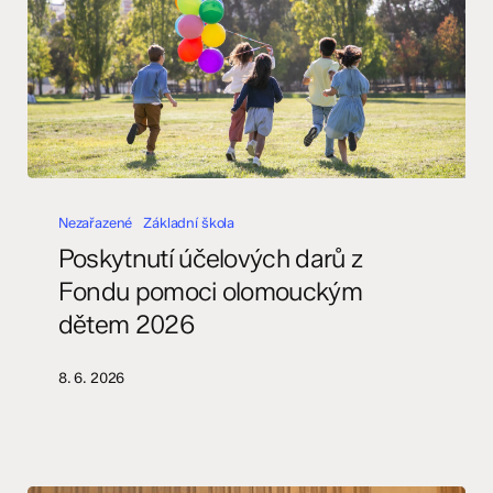
Poskytnutí
účelových
Nezařazené
Základní škola
darů
Poskytnutí účelových darů z
z
Fondu pomoci olomouckým
Fondu
dětem 2026
pomoci
olomouckým
dětem
8. 6. 2026
2026