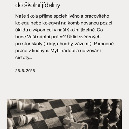
do školní jídelny
na
úklid
Naše škola přijme spolehlivého a pracovitého
a
kolegu nebo kolegyni na kombinovanou pozici
do
úklidu a výpomoci v naší školní jídelně. Co
školní
bude Vaší náplní práce? Úklid svěřených
jídelny
prostor školy (třídy, chodby, zázemí). Pomocné
práce v kuchyni. Mytí nádobí a udržování
čistoty…
26. 6. 2026