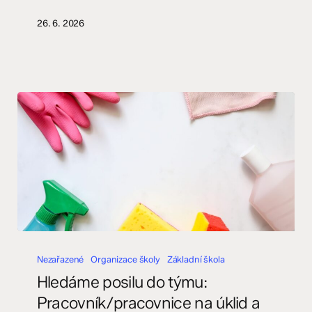
26. 6. 2026
Hledáme
posilu
Nezařazené
Organizace školy
Základní škola
do
Hledáme posilu do týmu:
týmu:
Pracovník/pracovnice na úklid a
Pracovník/pracovnice