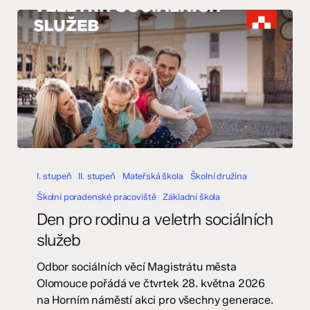
Den
pro
I. stupeň
II. stupeň
Mateřská škola
Školní družina
rodinu
Školní poradenské pracoviště
Základní škola
a
Den pro rodinu a veletrh sociálních
veletrh
služeb
sociálních
služeb
Odbor sociálních věcí Magistrátu města
Olomouce pořádá ve čtvrtek 28. května 2026
na Horním náměstí akci pro všechny generace.