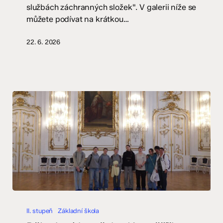
službách záchranných složek". V galerii níže se
můžete podívat na krátkou…
22. 6. 2026
Dějepisný
kroužek
II. stupeň
Základní škola
v