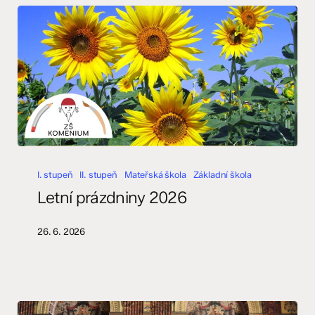
Letní
prázdniny
I. stupeň
II. stupeň
Mateřská škola
Základní škola
2026
Letní prázdniny 2026
26. 6. 2026