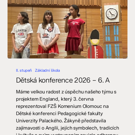
Dětská
konference
II. stupeň
Základní škola
2026
Dětská konference 2026 – 6. A
–
6.
Máme velkou radost z úspěchu našeho týmu s
A
projektem England, který 3. června
reprezentoval FZŠ Komenium Olomouc na
Dětské konferenci Pedagogické fakulty
Univerzity Palackého. Žákyně představila
zajímavosti o Anglii, jejích symbolech, tradicích