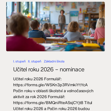
Učitel
roku
I. stupeň
II. stupeň
Základní škola
2026
Učitel roku 2026 – nominace
–
nominace
Učitel roku 2026 Formulář:
https://forms.gle/WSKn3p3RVmkiYtYcA
Počin roku v oblasti školství a volnočasových
aktivit za rok 2026 Formulář:
https://forms.gle/BMQniRteASsjCYjt8 Titul
Učitel roku 2026 a Počin roku 2026 budou