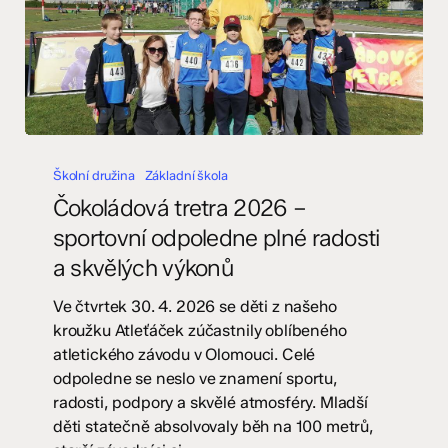
Čokoládová
tretra
Školní družina
Základní škola
2026
Čokoládová tretra 2026 –
–
sportovní odpoledne plné radosti
sportovní
a skvělých výkonů
odpoledne
plné
Ve čtvrtek 30. 4. 2026 se děti z našeho
radosti
kroužku Atleťáček zúčastnily oblíbeného
a
atletického závodu v Olomouci. Celé
skvělých
odpoledne se neslo ve znamení sportu,
výkonů
radosti, podpory a skvělé atmosféry. Mladší
děti statečně absolvovaly běh na 100 metrů,