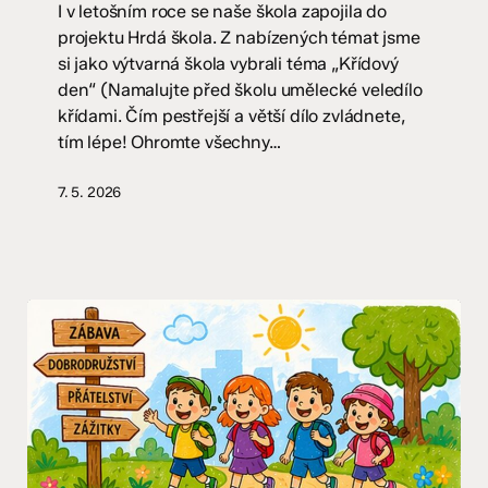
den
I v letošním roce se naše škola zapojila do
2026
projektu Hrdá škola. Z nabízených témat jsme
si jako výtvarná škola vybrali téma „Křídový
den“ (Namalujte před školu umělecké veledílo
křídami. Čím pestřejší a větší dílo zvládnete,
tím lépe! Ohromte všechny…
7. 5. 2026