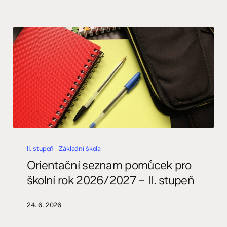
Orientační
seznam
II. stupeň
Základní škola
pomůcek
Orientační seznam pomůcek pro
pro
školní rok 2026/2027 – II. stupeň
školní
rok
24. 6. 2026
2026/2027
–