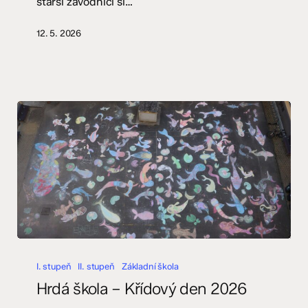
starší závodníci si…
12. 5. 2026
Hrdá
škola
I. stupeň
II. stupeň
Základní škola
–
Hrdá škola – Křídový den 2026
Křídový