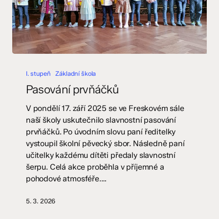
Pasování
prvňáčků
I. stupeň
Základní škola
Pasování prvňáčků
V pondělí 17. září 2025 se ve Freskovém sále
naší školy uskutečnilo slavnostní pasování
prvňáčků. Po úvodním slovu paní ředitelky
vystoupil školní pěvecký sbor. Následně paní
učitelky každému dítěti předaly slavnostní
šerpu. Celá akce proběhla v příjemné a
pohodové atmosféře.…
5. 3. 2026