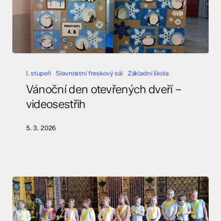
Vánoční
den
I. stupeň
Slavnostní freskový sál
Základní škola
otevřených
Vánoční den otevřených dveří –
dveří
videosestřih
–
videosestřih
5. 3. 2026