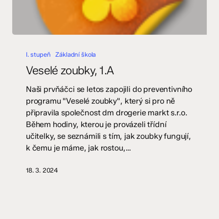
Veselé
zoubky,
I. stupeň
Základní škola
1.A
Veselé zoubky, 1.A
Naši prvňáčci se letos zapojili do preventivního
programu "Veselé zoubky", který si pro ně
připravila společnost dm drogerie markt s.r.o.
Během hodiny, kterou je provázeli třídní
učitelky, se seznámili s tím, jak zoubky fungují,
k čemu je máme, jak rostou,…
18. 3. 2024