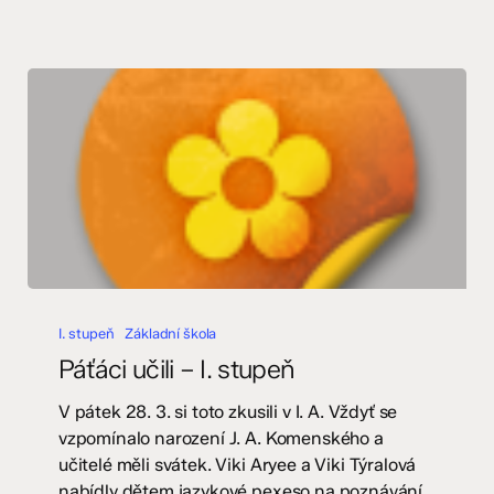
Páťáci
učili
I. stupeň
Základní škola
–
Páťáci učili – I. stupeň
I.
stupeň
V pátek 28. 3. si toto zkusili v I. A. Vždyť se
vzpomínalo narození J. A. Komenského a
učitelé měli svátek. Viki Aryee a Viki Týralová
nabídly dětem jazykové pexeso na poznávání