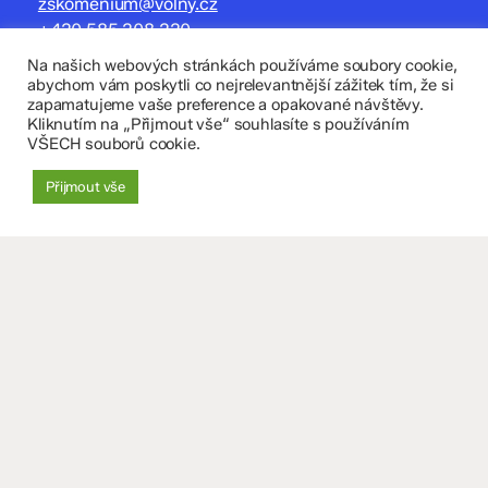
zskomenium@volny.cz
+420 585 208 220
Na našich webových stránkách používáme soubory cookie,
Důležité údaje
abychom vám poskytli co nejrelevantnější zážitek tím, že si
zapamatujeme vaše preference a opakované návštěvy.
Kliknutím na „Přijmout vše“ souhlasíte s používáním
Datová schránka: 4tfmqgq
VŠECH souborů cookie.
IČO: 70 631 018
IZO: 102 320 071
Přijmout vše
+
−