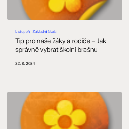
Tip
pro
I. stupeň
Základní škola
naše
Tip pro naše žáky a rodiče – Jak
žáky
správně vybrat školní brašnu
a
rodiče
22. 8. 2024
–
Jak
správně
vybrat
školní
brašnu