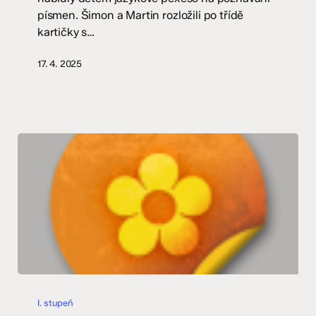
písmen. Šimon a Martin rozložili po třídě
kartičky s…
17. 4. 2025
Zářijové
střípky
I. stupeň
našich