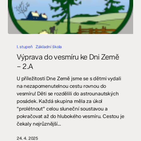
Výprava
do
I. stupeň
Základní škola
vesmíru
Výprava do vesmíru ke Dni Země
ke
– 2.A
Dni
Země
U příležitosti Dne Země jsme se s dětmi vydali
–
na nezapomenutelnou cestu rovnou do
2.A
vesmíru! Děti se rozdělili do astrounautských
posádek. Každá skupina měla za úkol
"prolétnout" celou sluneční soustavou a
pokračovat až do hlubokého vesmíru. Cestou je
čekaly nejrůznější…
24. 4. 2025