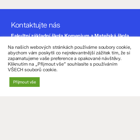
Kontaktujte nás
Fakultní základní škola Komenium a Mateřská škola
Olomouc, příspěvková organizace
Na našich webových stránkách používáme soubory cookie,
abychom vám poskytli co nejrelevantnější zážitek tím, že si
8. května 29, 779 00 Olomouc
zapamatujeme vaše preference a opakované návštěvy.
Kliknutím na „Přijmout vše“ souhlasíte s používáním
VŠECH souborů cookie.
zskomenium@volny.cz
+420 585 208 220
Přijmout vše
Důležité údaje
Datová schránka: 4tfmqgq
IČO: 70 631 018
IZO: 102 320 071