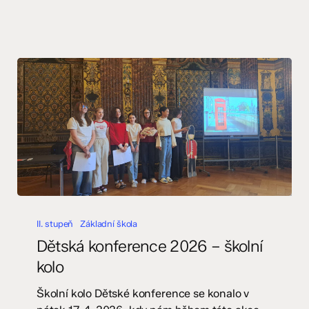
Dětská
konference
II. stupeň
Základní škola
2026
Dětská konference 2026 – školní
–
kolo
školní
kolo
Školní kolo Dětské konference se konalo v