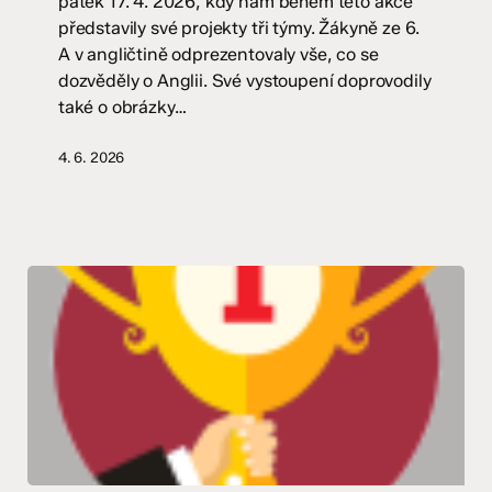
pátek 17. 4. 2026, kdy nám během této akce
představily své projekty tři týmy. Žákyně ze 6.
A v angličtině odprezentovaly vše, co se
dozvěděly o Anglii. Své vystoupení doprovodily
také o obrázky…
4. 6. 2026