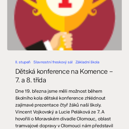
Dětská
konference
II. stupeň
Slavnostní freskový sál
Základní škola
na
Dětská konference na Komence –
Komence
7. a 8. třída
–
7.
Dne 19. března jsme měli možnost během
a
školního kola dětské konference zhlédnout
8.
zajímavé prezentace čtyř žáků naší školy.
třída
Vincent Vojkovský a Lucie Peláková ze 7. A
hovořili o Moravském divadle Olomouc, oblast
tramvajové dopravy v Olomouci nám představil