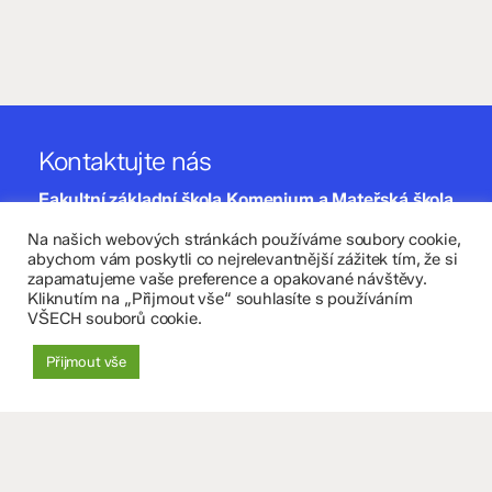
Kontaktujte nás
Fakultní základní škola Komenium a Mateřská škola
Olomouc, příspěvková organizace
Na našich webových stránkách používáme soubory cookie,
abychom vám poskytli co nejrelevantnější zážitek tím, že si
8. května 29, 779 00 Olomouc
zapamatujeme vaše preference a opakované návštěvy.
Kliknutím na „Přijmout vše“ souhlasíte s používáním
VŠECH souborů cookie.
zskomenium@volny.cz
+420 585 208 220
Přijmout vše
Důležité údaje
Datová schránka: 4tfmqgq
IČO: 70 631 018