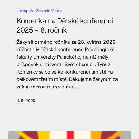
Komenka
na
II. stupeň
Základní škola
Dětské
Komenka na Dětské konferenci
konferenci
2025 – 8. ročník
2025
–
Žákyně osmého ročníku se 28. května 2025
8.
zúčastnily Dětské konference Pedagogické
ročník
fakulty Univerzity Palackého, na níž měly
příspěvek s názvem "Svět chemie". Tým z
Komenky se ve velké konkurenci umístil na
celkovém třetím místě. Děkujeme žákyním za
velmi dobrou reprezentaci…
4. 6. 2026