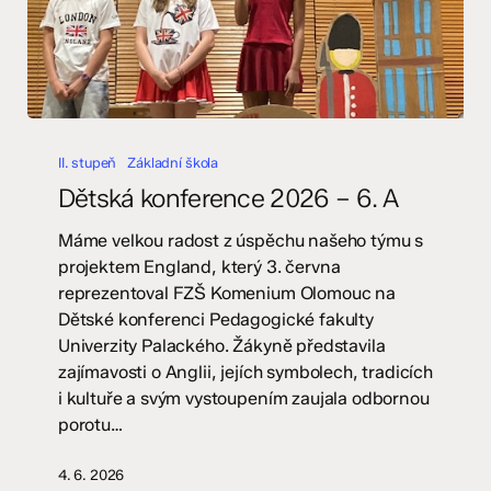
Dětská
konference
II. stupeň
Základní škola
2026
Dětská konference 2026 – 6. A
–
6.
Máme velkou radost z úspěchu našeho týmu s
A
projektem England, který 3. června
reprezentoval FZŠ Komenium Olomouc na
Dětské konferenci Pedagogické fakulty
Univerzity Palackého. Žákyně představila
zajímavosti o Anglii, jejích symbolech, tradicích
i kultuře a svým vystoupením zaujala odbornou
porotu…
4. 6. 2026