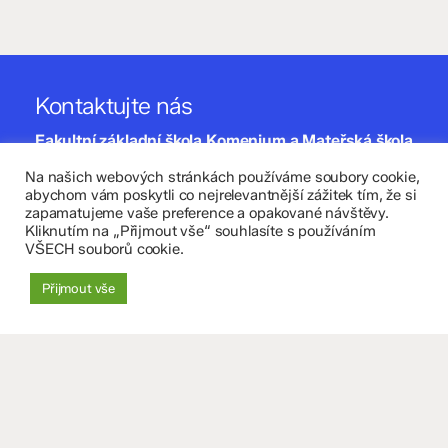
Kontaktujte nás
Fakultní základní škola Komenium a Mateřská škola
Olomouc, příspěvková organizace
Na našich webových stránkách používáme soubory cookie,
abychom vám poskytli co nejrelevantnější zážitek tím, že si
8. května 29, 779 00 Olomouc
zapamatujeme vaše preference a opakované návštěvy.
Kliknutím na „Přijmout vše“ souhlasíte s používáním
VŠECH souborů cookie.
zskomenium@volny.cz
+420 585 208 220
Přijmout vše
Důležité údaje
Datová schránka: 4tfmqgq
IČO: 70 631 018
IZO: 102 320 071