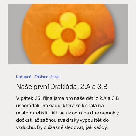
Naše
první
I. stupeň
Základní škola
Drakiáda,
Naše první Drakiáda, 2.A a 3.B
2.A
a
V pátek 25. října jsme pro naše děti z 2.A a 3.B
3.B
uspořádali Drakiádu, která se konala na
místním letišti. Děti se už od rána dne nemohly
dočkat, až začnou své draky vypouštět do
vzduchu. Bylo úžasné sledovat, jak každý…