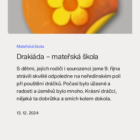
Drakiáda
–
Mateřská škola
mateřská
Drakiáda – mateřská škola
škola
S dětmi, jejich rodiči i sourozenci jsme 9. října
strávili skvělé odpoledne na neředínském poli
při pouštění dráčků. Počasí bylo úžasné a
radosti a úsměvů bylo mnoho. Krásní dráčci,
nějaká ta dobrůtka a smích kolem dokola.
13. 12. 2024