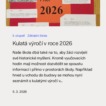
Kulatá
výročí
II. stupeň
Základní škola
v
Kulatá výročí v roce 2026
roce
2026
Naše škola dbá také na to, aby žáci rozvíjeli
své historické myšlení. Kromě vyučovacích
hodin mají možnost dozvědět se spoustu
informací i přímo v prostorách školy. Například
hned u vchodu do budovy se mohou nyní
seznámit s kulatými výročí v…
5. 3. 2026