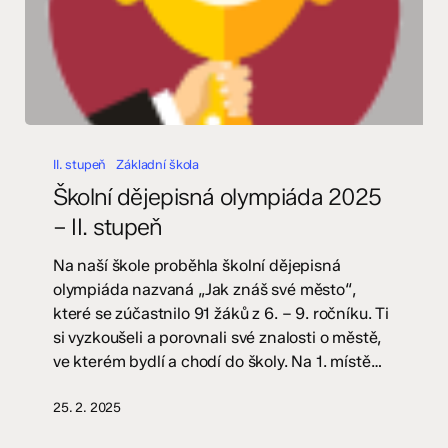
Školní
dějepisná
II. stupeň
Základní škola
olympiáda
Školní dějepisná olympiáda 2025
2025
– II. stupeň
–
II.
Na naší škole proběhla školní dějepisná
stupeň
olympiáda nazvaná „Jak znáš své město“,
které se zúčastnilo 91 žáků z 6. – 9. ročníku. Ti
si vyzkoušeli a porovnali své znalosti o městě,
ve kterém bydlí a chodí do školy. Na 1. místě…
25. 2. 2025