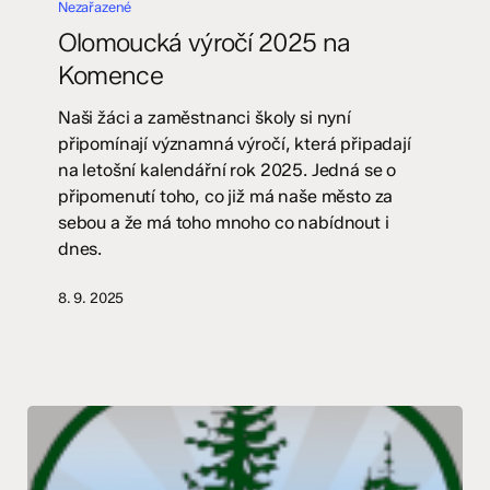
výročí
Nezařazené
2025
Olomoucká výročí 2025 na
na
Komence
Komence
Naši žáci a zaměstnanci školy si nyní
připomínají významná výročí, která připadají
na letošní kalendářní rok 2025. Jedná se o
připomenutí toho, co již má naše město za
sebou a že má toho mnoho co nabídnout i
dnes.
8. 9. 2025