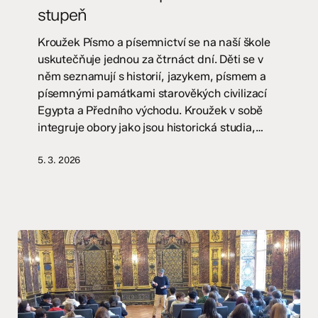
písemnictví
stupeň
–
II.
Kroužek Písmo a písemnictví se na naší škole
stupeň
uskutečňuje jednou za čtrnáct dní. Děti se v
něm seznamují s historií, jazykem, písmem a
písemnými památkami starověkých civilizací
Egypta a Předního východu. Kroužek v sobě
integruje obory jako jsou historická studia,…
5. 3. 2026