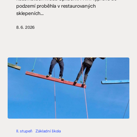
podzemí proběhla v restaurovaných
sklepeních…
8. 6. 2026
Battlefield
2026
II. stupeň
Základní škola
Olomouc