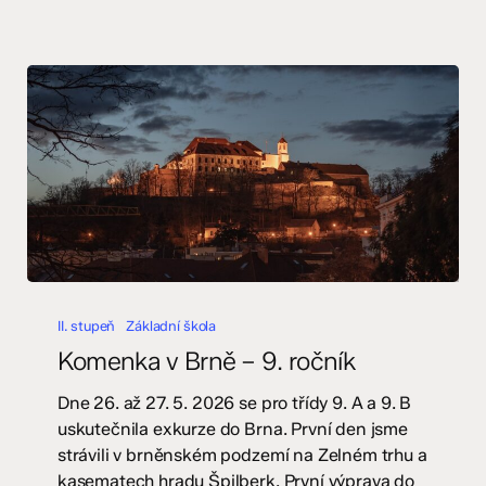
Komenka
v
II. stupeň
Základní škola
Brně
Komenka v Brně – 9. ročník
–
9.
Dne 26. až 27. 5. 2026 se pro třídy 9. A a 9. B
ročník
uskutečnila exkurze do Brna. První den jsme
strávili v brněnském podzemí na Zelném trhu a
kasematech hradu Špilberk. První výprava do