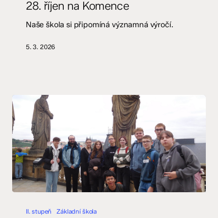
28. říjen na Komence
Komence
Naše škola si připomíná významná výročí.
5. 3. 2026
Dějepisný
kroužek
II. stupeň
Základní škola