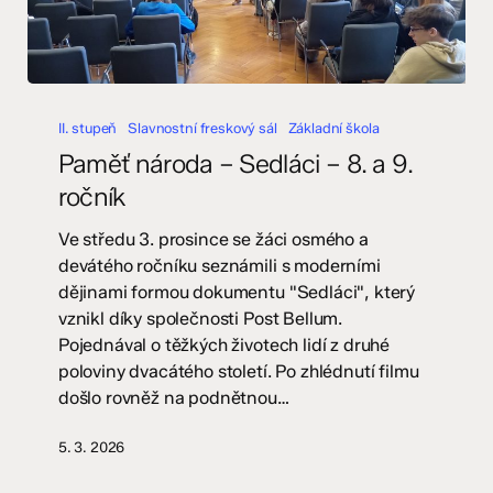
Paměť
národa
II. stupeň
Slavnostní freskový sál
Základní škola
–
Paměť národa – Sedláci – 8. a 9.
Sedláci
ročník
–
8.
Ve středu 3. prosince se žáci osmého a
a
devátého ročníku seznámili s moderními
9.
dějinami formou dokumentu "Sedláci", který
ročník
vznikl díky společnosti Post Bellum.
Pojednával o těžkých životech lidí z druhé
poloviny dvacátého století. Po zhlédnutí filmu
došlo rovněž na podnětnou…
5. 3. 2026