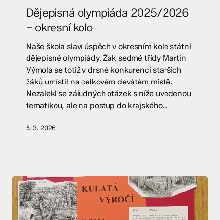
2025/2026
Dějepisná olympiáda 2025/2026
–
– okresní kolo
okresní
kolo
Naše škola slaví úspěch v okresním kole státní
dějepisné olympiády. Žák sedmé třídy Martin
Výmola se totiž v drsné konkurenci starších
žáků umístil na celkovém devátém místě.
Nezalekl se záludných otázek s níže uvedenou
tematikou, ale na postup do krajského…
5. 3. 2026