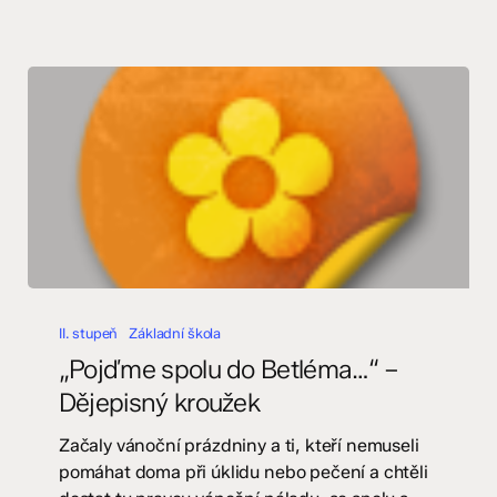
„Pojďme
spolu
II. stupeň
Základní škola
do
„Pojďme spolu do Betléma…“ –
Betléma…“
Dějepisný kroužek
–
Dějepisný
Začaly vánoční prázdniny a ti, kteří nemuseli
kroužek
pomáhat doma při úklidu nebo pečení a chtěli