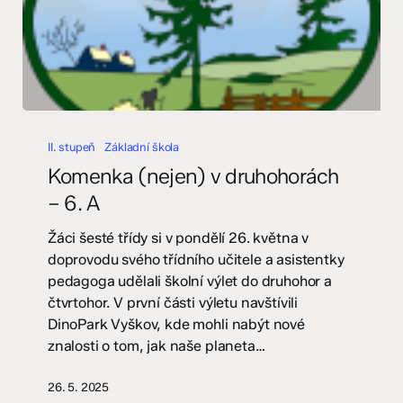
Komenka
(nejen)
II. stupeň
Základní škola
v
Komenka (nejen) v druhohorách
druhohorách
– 6. A
–
6.
Žáci šesté třídy si v pondělí 26. května v
A
doprovodu svého třídního učitele a asistentky
pedagoga udělali školní výlet do druhohor a
čtvrtohor. V první části výletu navštívili
DinoPark Vyškov, kde mohli nabýt nové
znalosti o tom, jak naše planeta…
26. 5. 2025