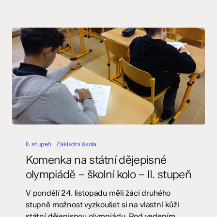
Komenka
na
II. stupeň
Základní škola
státní
Komenka na státní dějepisné
dějepisné
olympiádě – školní kolo – II. stupeň
olympiádě
–
V pondělí 24. listopadu měli žáci druhého
školní
stupně možnost vyzkoušet si na vlastní kůži
kolo
státní dějepisnou olympiádu. Pod vedením