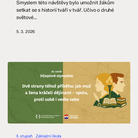
Smyslem této návštěvy bylo umožnit žákům
setkat se s historií tváří v tvář. Učivo o druhé
světové…
5. 3. 2026
Dějepisná
olympiáda
II. stupeň
Základní škola