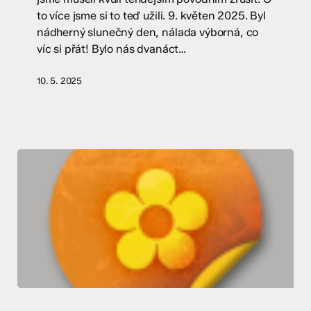
stupeň
to více jsme si to teď užili. 9. květen 2025. Byl
nádherný slunečný den, nálada výborná, co
víc si přát! Bylo nás dvanáct…
10. 5. 2025
S