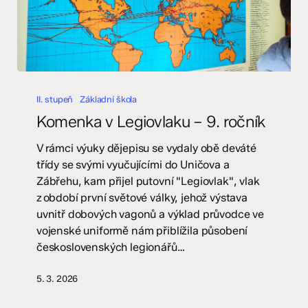
Komenka
v
II. stupeň
Základní škola
Legiovlaku
Komenka v Legiovlaku – 9. ročník
–
9.
V rámci výuky dějepisu se vydaly obě deváté
ročník
třídy se svými vyučujícími do Uničova a
Zábřehu, kam přijel putovní "Legiovlak", vlak
z období první světové války, jehož výstava
uvnitř dobových vagonů a výklad průvodce ve
vojenské uniformě nám přiblížila působení
československých legionářů…
5. 3. 2026