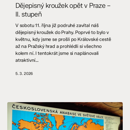
opět
Dějepisný kroužek opět v Praze –
v
II. stupeň
Praze
–
V sobotu 11. října již podruhé zavítal náš
II.
dějepisný kroužek do Prahy. Poprvé to bylo v
stupeň
květnu, kdy jsme se prošli po Královské cestě
až na Pražský hrad a prohlédli si všechno
kolem ní. I tentokrát jsme si naplánovali
atraktivní…
5. 3. 2026