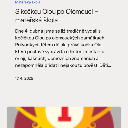
kočkou
Mateřská škola
Olou
S kočkou Olou po Olomouci –
po
mateřská škola
Olomouci
–
Dne 4. dubna jsme se již tradičně vydali s
mateřská
kočičkou Olou po olomouckých památkách.
škola
Průvodkyni dětem dělala právě kočka Ola,
která poutavě vyprávěla o historii města - o
orloji, kašnách, domovních znameních a
nezapomněla přidat i nějakou tu pověst. Děti…
17. 4. 2025