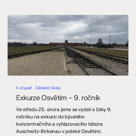
Exkurze
Osvětim
II. stupeň
Základní škola
–
Exkurze Osvětim – 9. ročník
9.
ročník
Ve středu 25. února jsme se vydali s žáky 9.
ročníku na exkurzi do bývalého
koncentračního a vyhlazovacího tábora
Auschwitz-Birkenau v polské Osvětimi.