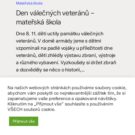
válečných
Mateřská škola
veteránů
Den válečných veteránů –
–
mateřská škola
mateřská
škola
Dne 8. 11. děti uctily památku válečných
veteránů. V domě armády jsme s dětmi
vzpomínali na padlé vojáky u příležitosti dne
veteránů, děti zhlédly výstavu zbraní, výstroje
a různého vybavení. Vyzkoušely si držet zbraň
a dozvěděly se něco o historii,…
13. 12. 2024
Na našich webových stránkách používáme soubory cookie,
abychom vám poskytli co nejrelevantnější zážitek tím, že si
zapamatujeme vaše preference a opakované návštěvy.
Kliknutím na „Přijmout vše“ souhlasíte s používáním
VŠECH souborů cookie.
Přijmout vše