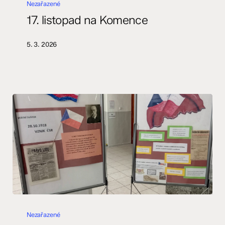
listopad
Nezařazené
na
17. listopad na Komence
Komence
5. 3. 2026
28.
říjen
Nezařazené
na