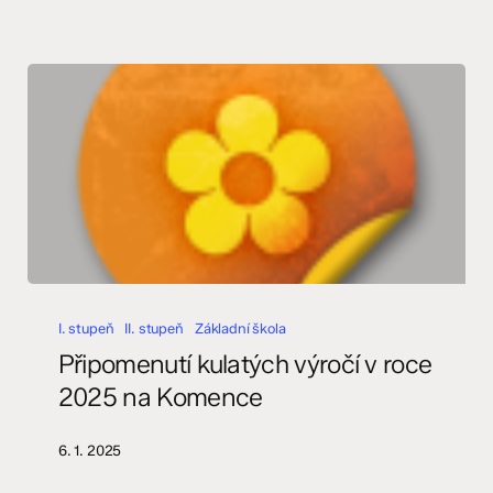
Připomenutí
kulatých
I. stupeň
II. stupeň
Základní škola
výročí
Připomenutí kulatých výročí v roce
v
2025 na Komence
roce
2025
6. 1. 2025
na
Komence