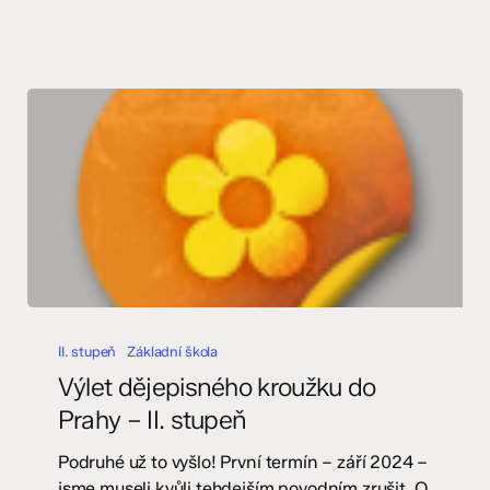
Výlet
dějepisného
II. stupeň
Základní škola
kroužku
Výlet dějepisného kroužku do
do
Prahy – II. stupeň
Prahy
–
Podruhé už to vyšlo! První termín – září 2024 –
II.
jsme museli kvůli tehdejším povodním zrušit. O