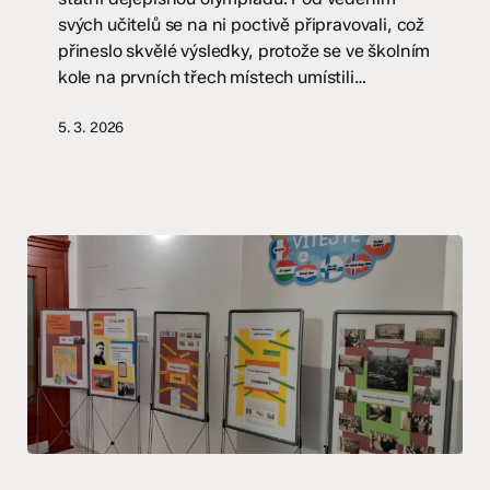
–
svých učitelů se na ni poctivě připravovali, což
II.
přineslo skvělé výsledky, protože se ve školním
stupeň
kole na prvních třech místech umístili…
5. 3. 2026
17.