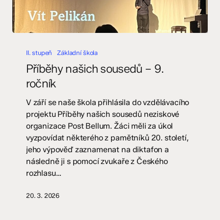
Příběhy
našich
II. stupeň
Základní škola
sousedů
Příběhy našich sousedů – 9.
–
ročník
9.
ročník
V září se naše škola přihlásila do vzdělávacího
projektu Příběhy našich sousedů neziskové
organizace Post Bellum. Žáci měli za úkol
vyzpovídat některého z pamětníků 20. století,
jeho výpověď zaznamenat na diktafon a
následně ji s pomocí zvukaře z Českého
rozhlasu…
20. 3. 2026