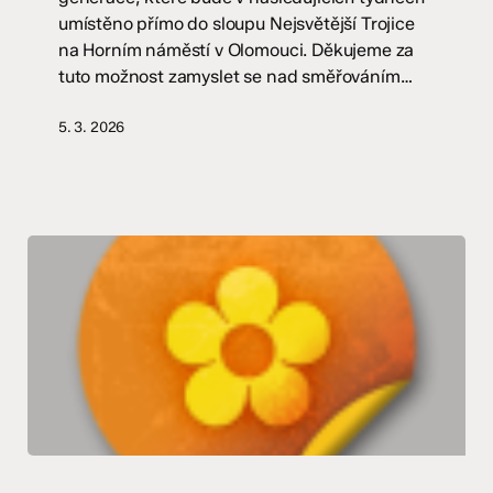
B
umístěno přímo do sloupu Nejsvětější Trojice
na Horním náměstí v Olomouci. Děkujeme za
tuto možnost zamyslet se nad směřováním…
5. 3. 2026
Olomoucká