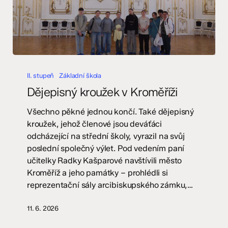
Dějepisný
kroužek
II. stupeň
Základní škola
v
Dějepisný kroužek v Kroměříži
Kroměříži
Všechno pěkné jednou končí. Také dějepisný
kroužek, jehož členové jsou deváťáci
odcházející na střední školy, vyrazil na svůj
poslední společný výlet. Pod vedením paní
učitelky Radky Kašparové navštívili město
Kroměříž a jeho památky – prohlédli si
reprezentační sály arcibiskupského zámku,…
11. 6. 2026