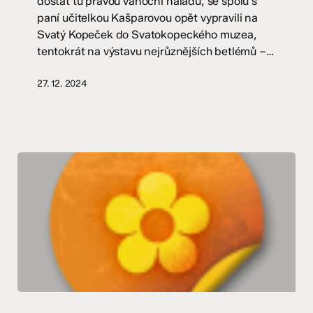
dostat tu pravou vánoční náladu, se spolu s
paní učitelkou Kašparovou opět vypravili na
Svatý Kopeček do Svatokopeckého muzea,
tentokrát na výstavu nejrůznějších betlémů –…
27. 12. 2024
Den