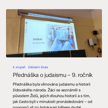
Přednáška
o
II. stupeň
Základní škola
judaismu
Přednáška o judaismu – 9. ročník
–
9.
Přednáška byla věnována judaismu a historii
ročník
židovského národa. Žáci se seznámili s
původem Židů, jejich dlouhou historií a s tím,
jak často byli v minulosti pronásledováni – od
pogromů až po holokaust během druhé