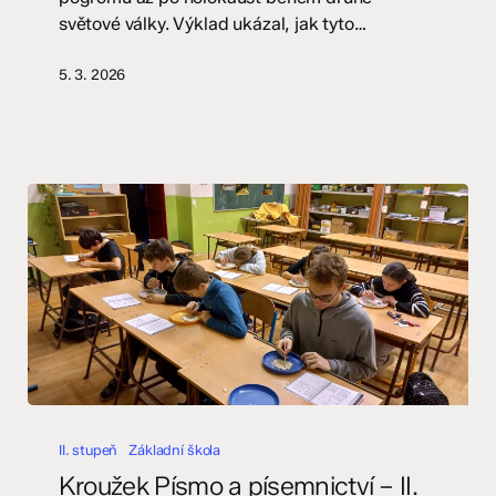
světové války. Výklad ukázal, jak tyto…
5. 3. 2026
Kroužek
Písmo
II. stupeň
Základní škola
a
Kroužek Písmo a písemnictví – II.