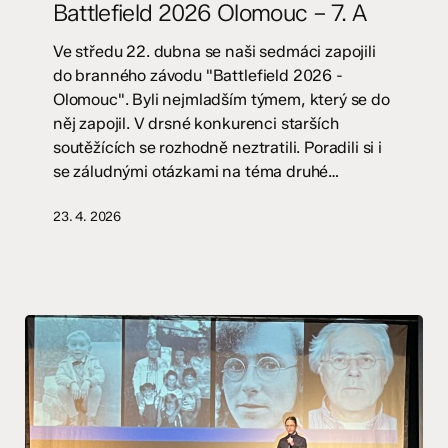
Battlefield 2026 Olomouc – 7. A
–
7.
Ve středu 22. dubna se naši sedmáci zapojili
A
do branného závodu "Battlefield 2026 -
Olomouc". Byli nejmladším týmem, který se do
něj zapojil. V drsné konkurenci starších
soutěžících se rozhodně neztratili. Poradili si i
se záludnými otázkami na téma druhé…
23. 4. 2026