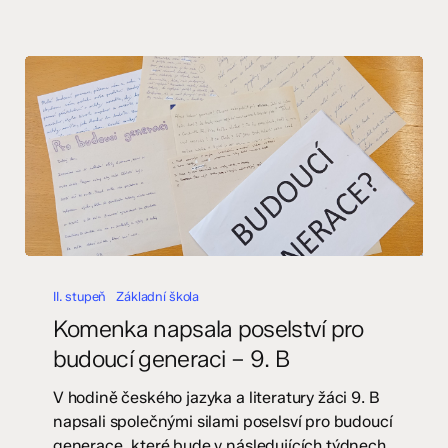
Komenka
napsala
II. stupeň
Základní škola
poselství
Komenka napsala poselství pro
pro
budoucí generaci – 9. B
budoucí
generaci
V hodině českého jazyka a literatury žáci 9. B
–
napsali společnými silami poselsví pro budoucí
9.
generace, které bude v následujících týdnech