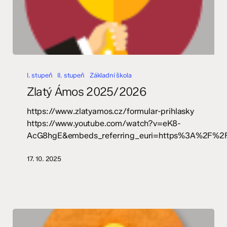
Zlatý
Ámos
I. stupeň
II. stupeň
Základní škola
2025/2026
Zlatý Ámos 2025/2026
https://www.zlatyamos.cz/formular-prihlasky
https://www.youtube.com/watch?v=eK8-
AcG8hgE&embeds_referring_euri=https%3A%2F%2F
17. 10. 2025