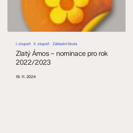
Zlatý
Ámos
I. stupeň
II. stupeň
Základní škola
–
Zlatý Ámos – nominace pro rok
nominace
2022/2023
pro
rok
19. 11. 2024
2022/2023