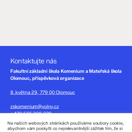
Kontaktujte nás
Fakultní základní škola Komenium a Mateřská škola
Olomouc, příspěvková organizace
8. května 29, 779 00 Olomouc
zskomenium@volny.cz
+420 585 208 220
Na našich webových stránkách používáme soubory cookie,
Důležité údaje
abychom vám poskytli co nejrelevantnější zážitek tím, že si