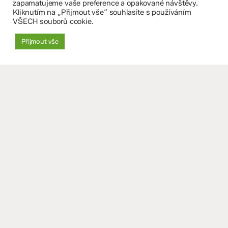
zapamatujeme vaše preference a opakované návštěvy.
Kliknutím na „Přijmout vše“ souhlasíte s používáním
Datová schránka: 4tfmqgq
VŠECH souborů cookie.
IČO: 70 631 018
IZO: 102 320 071
Přijmout vše
+
−