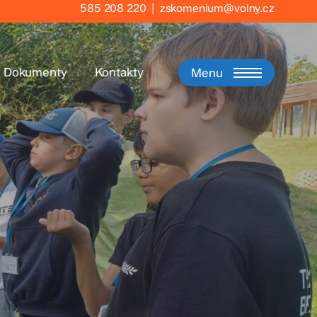
585 208 220
|
zskomenium@volny.cz
Dokumenty
Kontakty
Menu