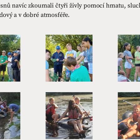
snů navíc zkoumali čtyři živly pomocí hmatu, sluc
dový a v dobré atmosféře.