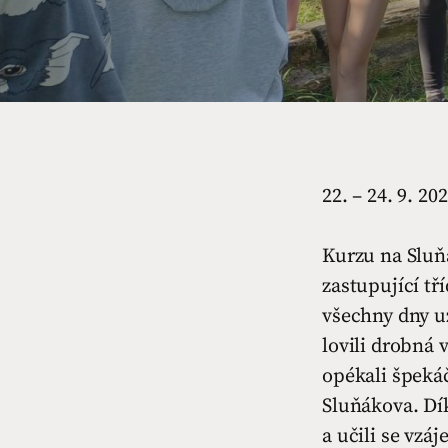
22. – 24. 9. 20
Kurzu na Sluňá
zastupující tř
všechny dny už
lovili drobná 
opékali špekáč
Sluňákova. Dík
a učili se vzá