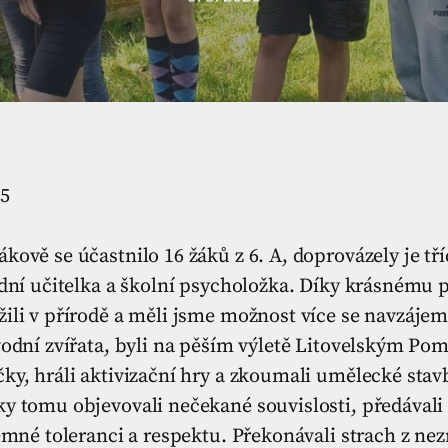
25
kově se účastnilo 16 žáků z 6. A, doprovázely je tří
ídní učitelka a školní psycholožka. Díky krásnému p
ili v přírodě a měli jsme možnost více se navzájem
vodní zvířata, byli na pěším výletě Litovelským Po
ky, hráli aktivizační hry a zkoumali umělecké stav
y tomu objevovali nečekané souvislosti, předávali 
jemné toleranci a respektu. Překonávali strach z n