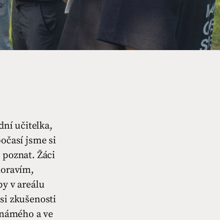
dní učitelka,
očasí jsme si
 poznat. Žáci
moravím,
by v areálu
si zkušenosti
eznámého a ve