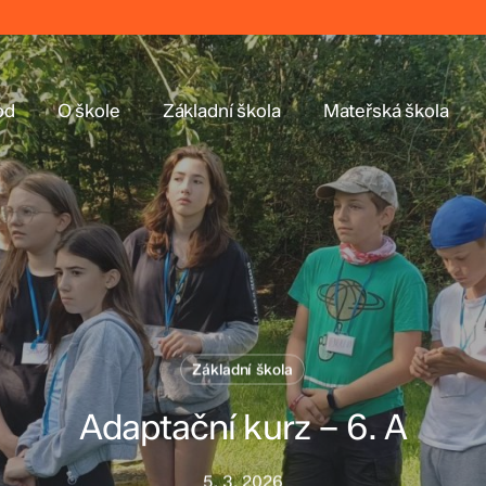
od
O škole
Základní škola
Mateřská škola
Základní škola
Adaptační kurz – 6. A
5. 3. 2026