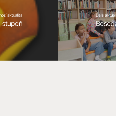
ozí aktualita
Další aktual
. stupeň
Beseda