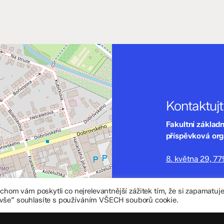
Kontaktuj
Fakultní základ
příspěvková or
8. května 29, 7
zskomenium@vo
om vám poskytli co nejrelevantnější zážitek tím, že si zapamatu
+420 585 208 
 vše“ souhlasíte s používáním VŠECH souborů cookie.
Důležité úd