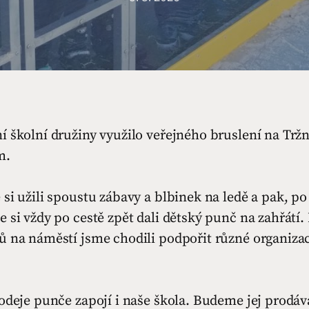
 školní družiny využilo veřejného bruslení na Tržn
m.
si užili spoustu zábavy a blbinek na ledě a pak, p
 si vždy po cestě zpět dali dětský punč na zahřátí.
ů na náměstí jsme chodili podpořit různé organiza
odeje punče zapojí i naše škola. Budeme jej prodáv