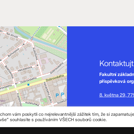
Kontaktuj
Fakultní základ
příspěvková or
8. května 29, 7
zskomenium@vo
om vám poskytli co nejrelevantnější zážitek tím, že si zapamatu
+420 585 208 
 vše“ souhlasíte s používáním VŠECH souborů cookie.
Důležité úd