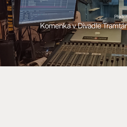
Předch
Komenka v Divadle Tramtári