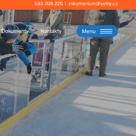
585 208 220
|
zskomenium@volny.cz
Dokumenty
Kontakty
Menu