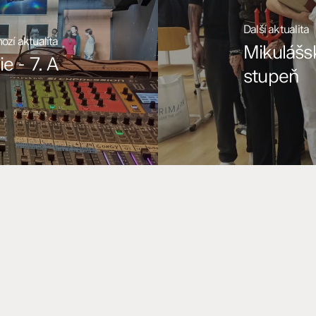
Další aktualita
ozí aktualita
Mikulášsk
e - 7. A
stupeň