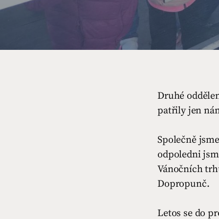
Druhé oddělení
patřily jen ná
Společně jsme 
odpoledni jsme
Vánočních trh
Dopropunč.
Letos se do pr