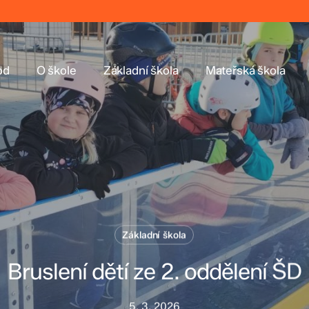
od
O škole
Základní škola
Mateřská škola
Základní škola
Bruslení dětí ze 2. oddělení ŠD
5. 3. 2026