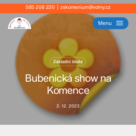
Skip
585 208 220
|
zskomenium@volny.cz
to
main
Menu
content
Základní škola
Bubenická show na
Komence
2. 12. 2023