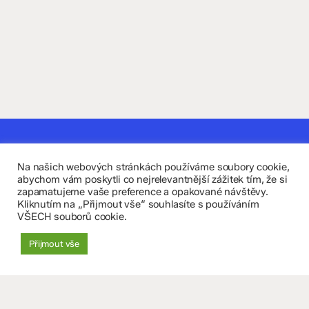
Kontaktujte nás
Na našich webových stránkách používáme soubory cookie,
Fakultní základní škola Komenium a Mateřská škola
abychom vám poskytli co nejrelevantnější zážitek tím, že si
zapamatujeme vaše preference a opakované návštěvy.
Olomouc, příspěvková organizace
Kliknutím na „Přijmout vše“ souhlasíte s používáním
VŠECH souborů cookie.
8. května 29, 779 00 Olomouc
Přijmout vše
zskomenium@volny.cz
+420 585 208 220