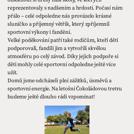
reprezentovaly s nadšením a hrdostí. Počasí nám
přálo – celé odpoledne nás provázelo krásné
sluníčko a příjemný větřík, který zpříjemnil
sportovní výkony i fandění.
Velké poděkování patří také rodičům, kteří děti
podporovali, fandili jim a vytvořili skvělou
atmosféru po celý závod. Díky jejich podpoře si
děti mohly celé sportovní odpoledne ještě více
užít.
Domů jsme odcházeli plní zážitků, úsměvů a
sportovní energie. Na letošní Čokoládovou tretru
budeme ještě dlouho rádi vzpomínat!