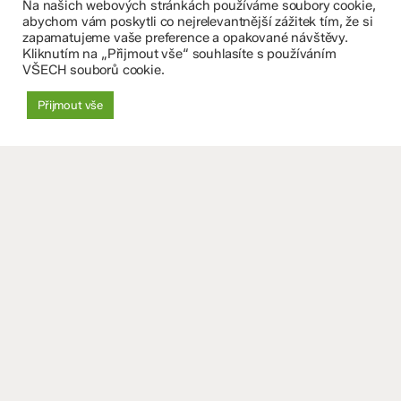
Na našich webových stránkách používáme soubory cookie,
Fakultní základní škola Komenium a Mateřská škola
abychom vám poskytli co nejrelevantnější zážitek tím, že si
zapamatujeme vaše preference a opakované návštěvy.
Olomouc, příspěvková organizace
Kliknutím na „Přijmout vše“ souhlasíte s používáním
VŠECH souborů cookie.
8. května 29, 779 00 Olomouc
Přijmout vše
zskomenium@volny.cz
+420 585 208 220
Důležité údaje
Datová schránka: 4tfmqgq
IČO: 70 631 018
IZO: 102 320 071
+
−