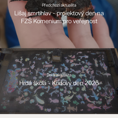
Předchozí aktualita
Lišaj smrtihlav - projektový den na
FZŠ Komenium pro veřejnost
Další aktualita
Hrdá škola - Křídový den 2026