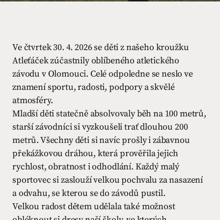
Ve čtvrtek 30. 4. 2026 se děti z našeho kroužku
Atleťáček zúčastnily oblíbeného atletického
závodu v Olomouci. Celé odpoledne se neslo ve
znamení sportu, radosti, podpory a skvělé
atmosféry.
Mladší děti statečně absolvovaly běh na 100 metrů,
starší závodníci si vyzkoušeli trať dlouhou 200
metrů. Všechny děti si navíc prošly i zábavnou
překážkovou dráhou, která prověřila jejich
rychlost, obratnost i odhodlání. Každý malý
sportovec si zaslouží velkou pochvalu za nasazení
a odvahu, se kterou se do závodů pustil.
Velkou radost dětem udělala také možnost
obléknout si dresy naší školy, ve kterých