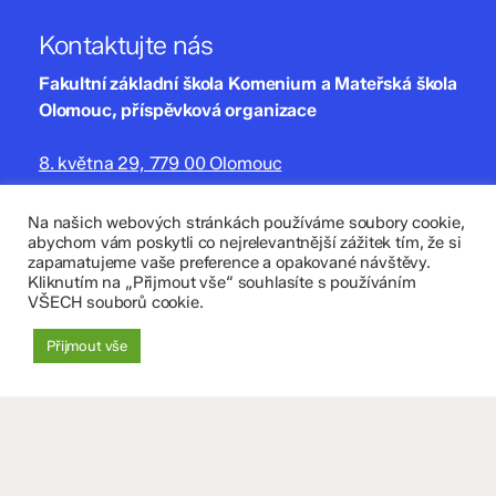
Kontaktujte nás
Fakultní základní škola Komenium a Mateřská škola
Olomouc, příspěvková organizace
8. května 29, 779 00 Olomouc
zskomenium@volny.cz
Na našich webových stránkách používáme soubory cookie,
abychom vám poskytli co nejrelevantnější zážitek tím, že si
+420 585 208 220
zapamatujeme vaše preference a opakované návštěvy.
Kliknutím na „Přijmout vše“ souhlasíte s používáním
Důležité údaje
VŠECH souborů cookie.
Datová schránka: 4tfmqgq
Přijmout vše
IČO: 70 631 018
IZO: 102 320 071
+