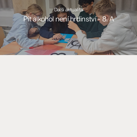
Další aktualita
Pít alkohol není hrdinství - 8. A