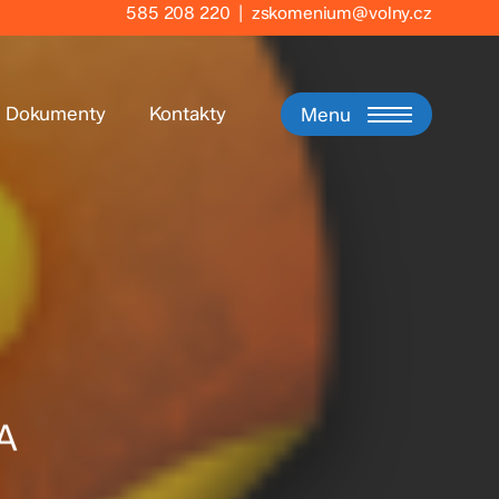
585 208 220
|
zskomenium@volny.cz
Dokumenty
Kontakty
Menu
 A