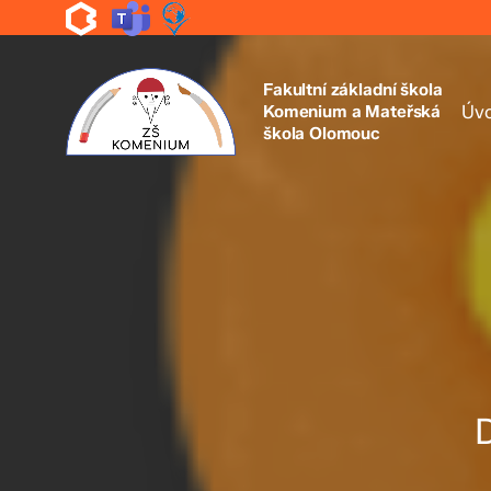
Skip
to
main
content
Fakultní základní škola
Komenium a Mateřská
Úv
škola Olomouc
D