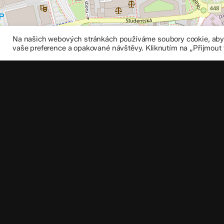
Na našich webových stránkách používáme soubory cookie, abych
vaše preference a opakované návštěvy. Kliknutím na „Přijmout