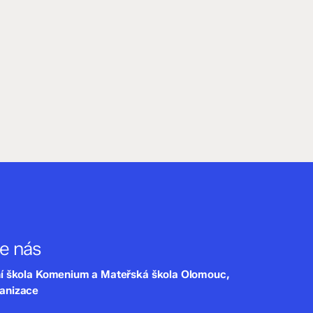
te nás
ní škola Komenium a Mateřská škola Olomouc,
ganizace