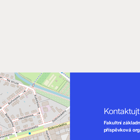
Kontaktuj
Fakultní základ
příspěvková or