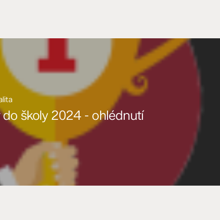
alita
 do školy 2024 - ohlédnutí