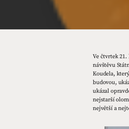
Ve čtvrtek 21.
návštěvu Státn
Koudela, který
budovou, ukáz
ukázal opravd
nejstarší olom
největší a nej