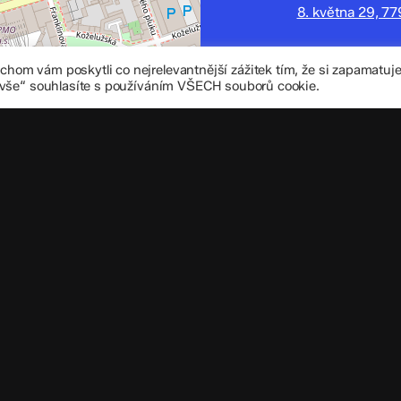
8. května 29, 7
zskomenium@vo
om vám poskytli co nejrelevantnější zážitek tím, že si zapamatu
+420 585 208 
 vše“ souhlasíte s používáním VŠECH souborů cookie.
Důležité úd
Datová schránka
IČO: 70 631 018
IZO: 102 320 07