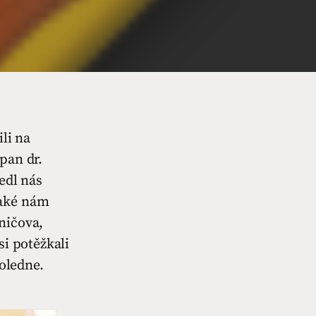
li na
pan dr.
edl nás
Také nám
ničova,
si potěžkali
poledne.