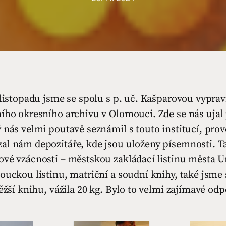
 listopadu jsme se spolu s p. uč. Kašparovou vypravi
ího okresního archivu v Olomouci. Zde se nás ujal 
 nás velmi poutavě seznámil s touto institucí, prov
al nám depozitáře, kde jsou uloženy písemnosti. 
ové vzácnosti – městskou zakládací listinu města U
ouckou listinu, matriční a soudní knihy, také jsme 
těžší knihu, vážila 20 kg. Bylo to velmi zajímavé od