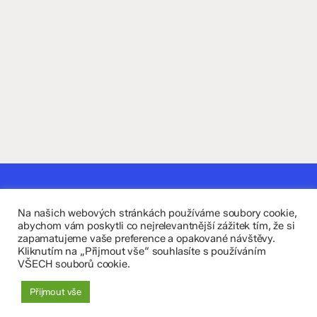
Kontaktujte nás
Na našich webových stránkách používáme soubory cookie,
Fakultní základní škola Komenium a Mateřská škola
abychom vám poskytli co nejrelevantnější zážitek tím, že si
zapamatujeme vaše preference a opakované návštěvy.
Olomouc, příspěvková organizace
Kliknutím na „Přijmout vše“ souhlasíte s používáním
VŠECH souborů cookie.
8. května 29, 779 00 Olomouc
Přijmout vše
zskomenium@volny.cz