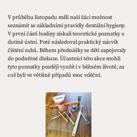
V průběhu listopadu měli naši žáci možnost
seznámit se základními pravidly dentální hygieny.
V první části hodiny získali teoretické poznatky o
dutině ústní. Poté následoval praktický nácvik
čištění zubů. Během přednášky se děti zapojovaly
do podnětné diskuze. Účastníci této akce mohli
tyto poznatky později využít i v běžném životě, za
což byli ve většině případů moc vděční.