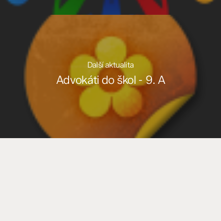
Další aktualita
Advokáti do škol - 9. A