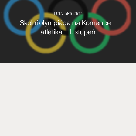
Další aktualita
Školní olympiáda na Komence –
atletika – I. stupeň