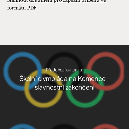
Stáhnout dokument pro zapsání příběhu ve
formátu PDF
Předchozí aktualita
Školní olympiáda na Komence -
slavnostní zakončení