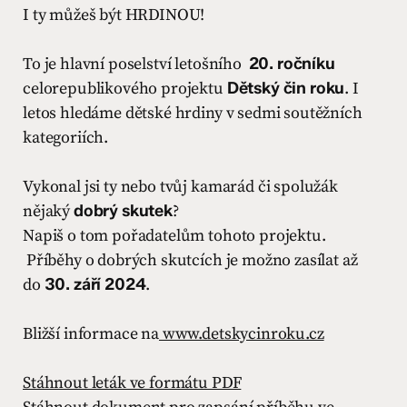
I ty můžeš být HRDINOU!
To je hlavní poselství letošního
20. ročníku
celorepublikového projektu
Dětský čin roku
. I
letos hledáme dětské hrdiny v sedmi soutěžních
kategoriích.
Vykonal jsi ty nebo tvůj kamarád či spolužák
nějaký
dobrý skutek
?
Napiš o tom pořadatelům tohoto projektu.
Příběhy o dobrých skutcích je možno zasílat až
do
30. září 2024
.
Bližší informace na
www.detskycinroku.cz
Stáhnout leták ve formátu PDF