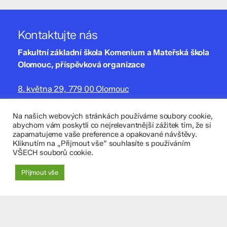
Kontaktujte nás
Fakultní základní škola Komenium a Mateřská škola
Olomouc, příspěvková organizace
8. května 29, 779 00 Olomouc
zskomenium@volny.cz
Na našich webových stránkách používáme soubory cookie,
abychom vám poskytli co nejrelevantnější zážitek tím, že si
+420 585 208 220
zapamatujeme vaše preference a opakované návštěvy.
Kliknutím na „Přijmout vše“ souhlasíte s používáním
Důležité údaje
VŠECH souborů cookie.
Datová schránka: 4tfmqgq
Přijmout vše
IČO: 70 631 018
IZO: 102 320 071