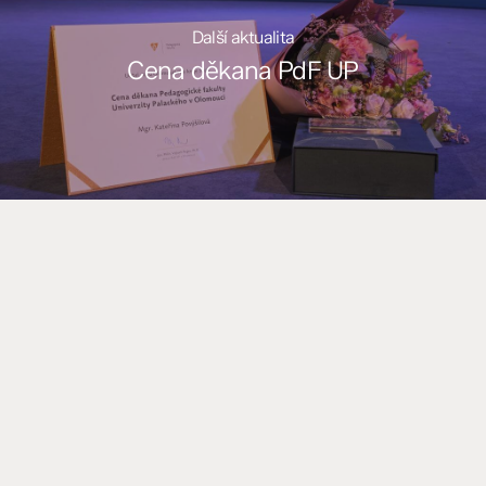
Další aktualita
Cena děkana PdF UP