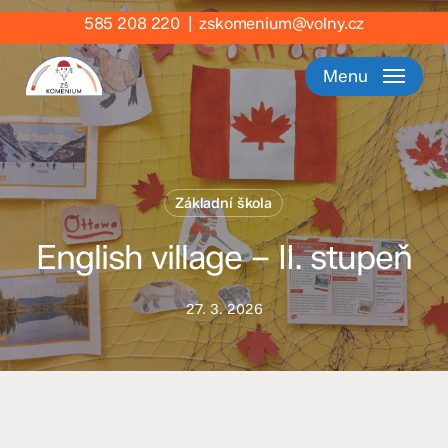
Skip
585 208 220
|
zskomenium@volny.cz
to
main
Menu
content
Základní škola
English village – II. stupeň
27. 3. 2026