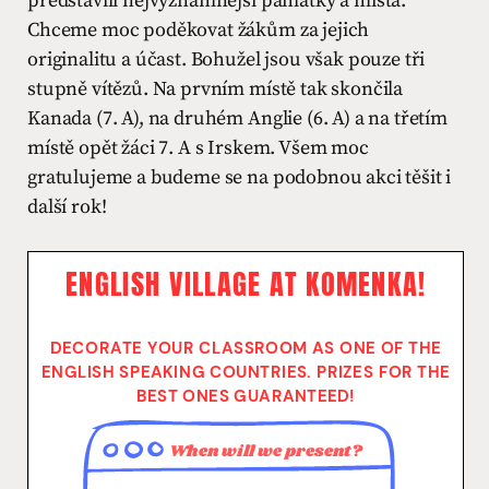
představili nejvýznamnější památky a místa.
Chceme moc poděkovat žákům za jejich
originalitu a účast. Bohužel jsou však pouze tři
stupně vítězů. Na prvním místě tak skončila
Kanada (7. A), na druhém Anglie (6. A) a na třetím
místě opět žáci 7. A s Irskem. Všem moc
gratulujeme a budeme se na podobnou akci těšit i
další rok!