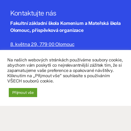
Kontaktujte nás
Fakultní základní škola Komenium a Mateřská škola
Olomouc, příspěvková organizace
8. května 29, 779 00 Olomouc
zskomenium@volny.cz
Na našich webových stránkách používáme soubory cookie,
abychom vám poskytli co nejrelevantnější zážitek tím, že si
+420 585 208 220
zapamatujeme vaše preference a opakované návštěvy.
Kliknutím na „Přijmout vše“ souhlasíte s používáním
Důležité údaje
VŠECH souborů cookie.
Datová schránka: 4tfmqgq
Přijmout vše
IČO: 70 631 018
IZO: 102 320 071
+