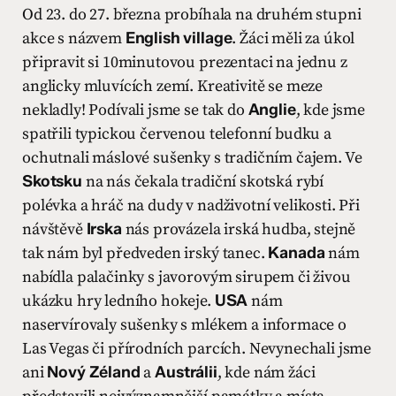
Od 23. do 27. března probíhala na druhém stupni
akce s názvem
English village
. Žáci měli za úkol
připravit si 10minutovou prezentaci na jednu z
anglicky mluvících zemí. Kreativitě se meze
nekladly! Podívali jsme se tak do
Anglie
, kde jsme
spatřili typickou červenou telefonní budku a
ochutnali máslové sušenky s tradičním čajem. Ve
Skotsku
na nás čekala tradiční skotská rybí
polévka a hráč na dudy v nadživotní velikosti. Při
návštěvě
Irska
nás provázela irská hudba, stejně
tak nám byl předveden irský tanec.
Kanada
nám
nabídla palačinky s javorovým sirupem či živou
ukázku hry ledního hokeje.
USA
nám
naservírovaly sušenky s mlékem a informace o
Las Vegas či přírodních parcích. Nevynechali jsme
ani
Nový Zéland
a
Austrálii
, kde nám žáci