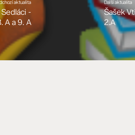
dchozí aktualita
Další aktualita
 Sedláci -
Šašek Vt
. A a 9. A
2.A