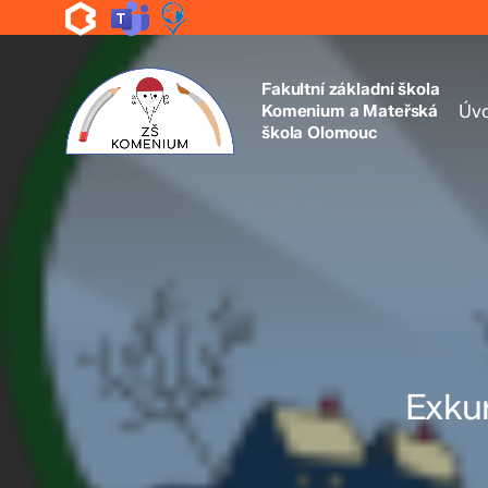
Skip
to
main
content
Fakultní základní škola
Komenium a Mateřská
Úv
škola Olomouc
Exkur