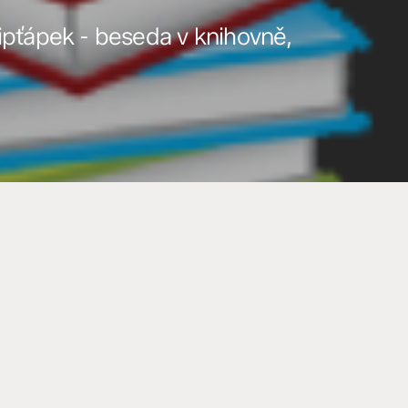
ipťápek - beseda v knihovně,