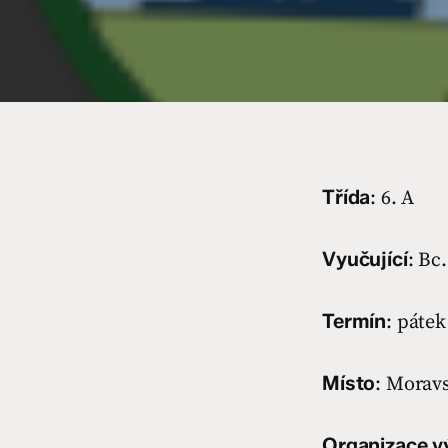
Třída
: 6. A
Vyučující
: Bc
Termín
: pátek
Místo
: Morav
Organizace v