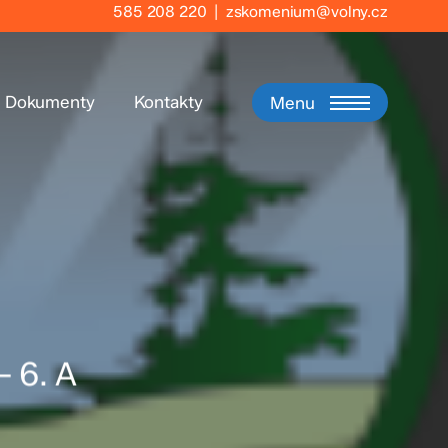
585 208 220
|
zskomenium@volny.cz
Dokumenty
Kontakty
Menu
– 6. A