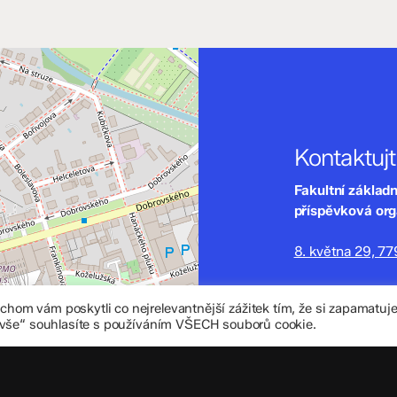
Kontaktuj
Fakultní základ
příspěvková or
8. května 29, 7
zskomenium@vo
om vám poskytli co nejrelevantnější zážitek tím, že si zapamatu
+420 585 208 
 vše“ souhlasíte s používáním VŠECH souborů cookie.
Důležité úd
Datová schránka