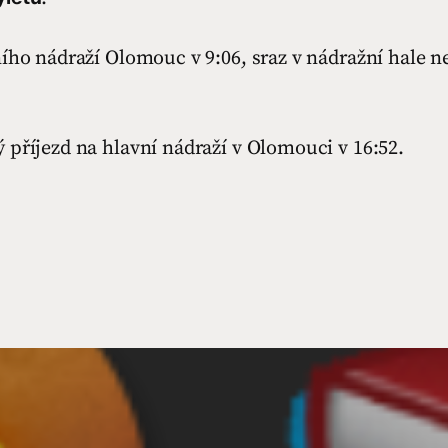
ího nádraží Olomouc v 9:06, sraz v nádražní hale n
příjezd na hlavní nádraží v Olomouci v 16:52.