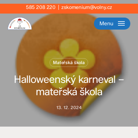
Skip
585 208 220
|
zskomenium@volny.cz
to
main
Menu
content
Mateřská škola
Halloweenský karneval –
mateřská škola
13. 12. 2024