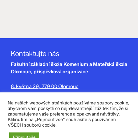
Kontaktujte nás
Fakultní základní škola Komenium a Mateřská škola
Olomouc, příspěvková organizace
8. května 29, 779 00 Olomouc
zskomenium@volny.cz
Na našich webových stránkách používáme soubory cookie,
abychom vám poskytli co nejrelevantnější zážitek tím, že si
+420 585 208 220
zapamatujeme vaše preference a opakované návštěvy.
Kliknutím na „Přijmout vše“ souhlasíte s používáním
Důležité údaje
VŠECH souborů cookie.
Datová schránka: 4tfmqgq
Přijmout vše