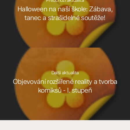
Předchozí aktualita
Halloween na naší škole: Zábava,
tanec a strašidelné soutěže!
Další aktualita
Objevování rozšířené reality a tvorba
komiksů - I. stupeň