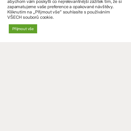
Fakultní základní škola Komenium a Mateřská škola
abychom vám poskytli co nejrelevantnější zážitek tím, že si
zapamatujeme vaše preference a opakované návštěvy.
Olomouc, příspěvková organizace
Kliknutím na „Přijmout vše“ souhlasíte s používáním
VŠECH souborů cookie.
8. května 29, 779 00 Olomouc
Přijmout vše
zskomenium@volny.cz
+420 585 208 220
Důležité údaje
Datová schránka: 4tfmqgq
IČO: 70 631 018
IZO: 102 320 071
+
−