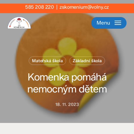
Skip
585 208 220
|
zskomenium@volny.cz
to
main
Menu
content
Mateřská škola
Základní škola
Komenka pomáhá
nemocným dětem
18. 11. 2023