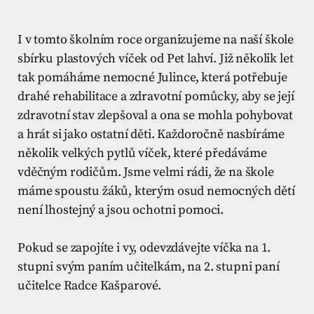
I v tomto školním roce organizujeme na naší škole
sbírku plastových víček od Pet lahví. Již několik let
tak pomáháme nemocné Julince, která potřebuje
drahé rehabilitace a zdravotní pomůcky, aby se její
zdravotní stav zlepšoval a ona se mohla pohybovat
a hrát si jako ostatní děti. Každoročně nasbíráme
několik velkých pytlů víček, které předáváme
vděčným rodičům. Jsme velmi rádi, že na škole
máme spoustu žáků, kterým osud nemocných dětí
není lhostejný a jsou ochotni pomoci.
Pokud se zapojíte i vy, odevzdávejte víčka na 1.
stupni svým paním učitelkám, na 2. stupni paní
učitelce Radce Kašparové.