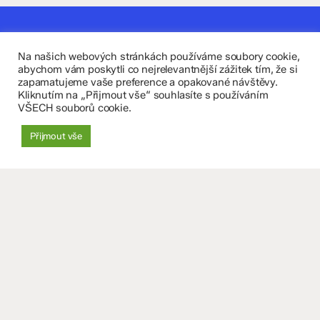
Kontaktujte nás
Na našich webových stránkách používáme soubory cookie,
Fakultní základní škola Komenium a Mateřská škola
abychom vám poskytli co nejrelevantnější zážitek tím, že si
zapamatujeme vaše preference a opakované návštěvy.
Olomouc, příspěvková organizace
Kliknutím na „Přijmout vše“ souhlasíte s používáním
VŠECH souborů cookie.
8. května 29, 779 00 Olomouc
Přijmout vše
zskomenium@volny.cz
+420 585 208 220
Důležité údaje
Datová schránka: 4tfmqgq
IČO: 70 631 018
IZO: 102 320 071
+