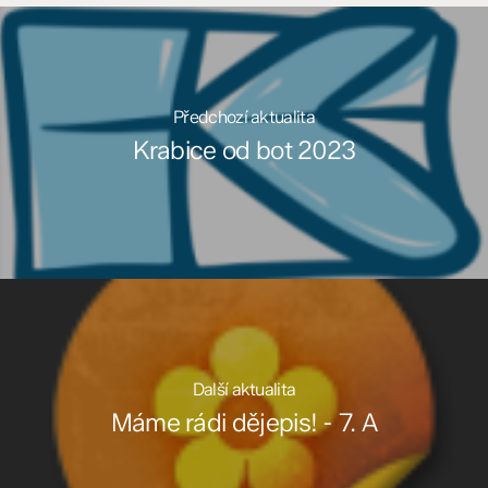
Předchozí aktualita
Krabice od bot 2023
Další aktualita
Máme rádi dějepis! - 7. A