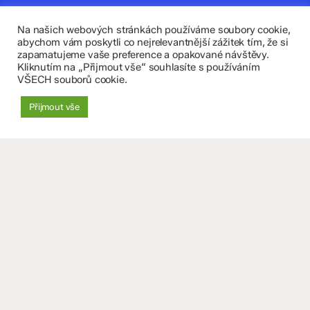
zskomenium@volny.cz
Na našich webových stránkách používáme soubory cookie,
abychom vám poskytli co nejrelevantnější zážitek tím, že si
+420 585 208 220
zapamatujeme vaše preference a opakované návštěvy.
Kliknutím na „Přijmout vše“ souhlasíte s používáním
Důležité údaje
VŠECH souborů cookie.
Datová schránka: 4tfmqgq
Přijmout vše
IČO: 70 631 018
IZO: 102 320 071
+
−