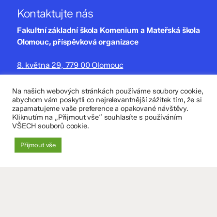
Kontaktujte nás
Fakultní základní škola Komenium a Mateřská škola
Olomouc, příspěvková organizace
8. května 29, 779 00 Olomouc
zskomenium@volny.cz
Na našich webových stránkách používáme soubory cookie,
abychom vám poskytli co nejrelevantnější zážitek tím, že si
+420 585 208 220
zapamatujeme vaše preference a opakované návštěvy.
Kliknutím na „Přijmout vše“ souhlasíte s používáním
Důležité údaje
VŠECH souborů cookie.
Datová schránka: 4tfmqgq
Přijmout vše
IČO: 70 631 018
IZO: 102 320 071
+
−