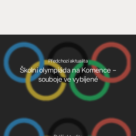
Předchozí aktualita
Školní olympiáda na Komence –
souboje ve vybíjené