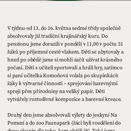
V týdnu od 13. do 16. května sedmé třídy společně
absolvovaly již tradiční krajinářský kurz. Do
penzionu jsme dorazili v pondělí v 11,00 v počtu 31
žáků po příjemné cestě vlakem. Děti se ubytovaly a
hned po obědě jsme si mohli začít užívat krásného
počasí. Děti s učiteli sportovali a hráli hry, zatímco
si paní učitelka Komoňová volala po skupinkách
žáky k výtvarné činnosti – sprejování barevnými
spreji přes přírodniny na veliký papír. Děti
vytvářely roztodivné kompozice a barevné kreace.
Druhý den jsme absolvovali výlety do jeskyní Na
Pomezí a do zoo Faunapark (žáci byli rozděleni do
dvou skupin dle toho, kam chtěli jít). Také jsme