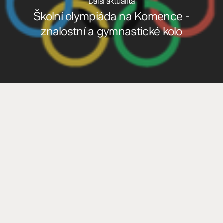
Další aktualita
Školní olympiáda na Komence -
znalostní a gymnastické kolo