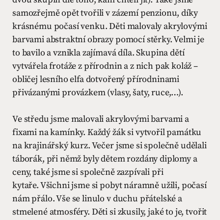
samozřejmě opět tvořili v zázemí penzionu, díky
krásnému počasí venku. Děti malovaly akrylovými
barvami abstraktní obrazy pomocí stěrky. Velmi je
to bavilo a vznikla zajímavá díla. Skupina dětí
vytvářela frotáže z přírodnin a z nich pak koláž –
obličej lesního elfa dotvořený přírodninami
přivázanými provázkem (vlasy, šaty, ruce,…).
Ve středu jsme malovali akrylovými barvami a
fixami na kamínky. Každý žák si vytvořil památku
na krajinářský kurz. Večer jsme si společně udělali
táborák, při němž byly dětem rozdány diplomy a
ceny, také jsme si společně zazpívali při
kytaře. Všichni jsme si pobyt náramně užili, počasí
nám přálo. Vše se linulo v duchu přátelské a
stmelené atmosféry. Děti si zkusily, jaké to je, tvořit