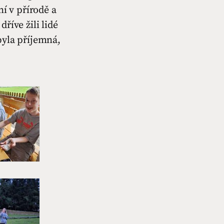
ní v přírodě a
říve žili lidé
byla příjemná,