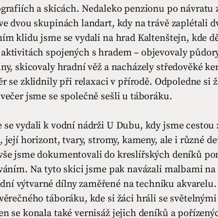
ografiích a skicách. Nedaleko penzionu po návratu 
 ve dvou skupinách landart, kdy na trávě zaplétali 
ním klidu jsme se vydali na hrad Kaltenštejn, kde d
 aktivitách spojených s hradem – objevovaly půdor
iny, skicovaly hradní věž a nacházely středověké k
ěr se zklidnily při relaxaci v přírodě. Odpoledne si 
 večer jsme se společně sešli u táboráku.
e se vydali k vodní nádrži U Dubu, kdy jsme cestou
 její horizont, tvary, stromy, kameny, ale i různé de
 vše jsme dokumentovali do kreslířských deníků po
ováním. Na tyto skici jsme pak navázali malbami na
ní výtvarné dílny zaměřené na techniku akvarelu.
ávěrečného táboráku, kde si žáci hráli se světelným
en se konala také vernisáž jejich deníků a pořízenýc