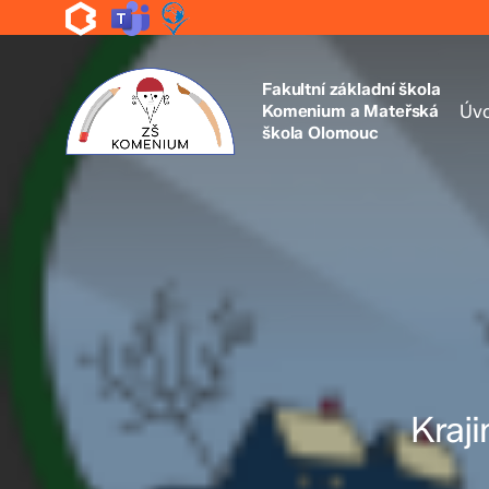
Skip
to
main
content
Fakultní základní škola
Komenium a Mateřská
Úv
škola Olomouc
Kraj