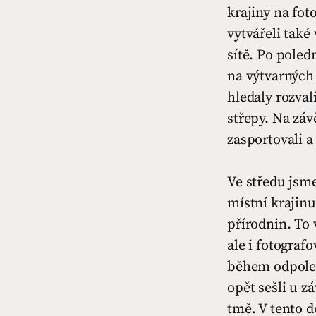
krajiny na fot
vytvářeli také
sítě. Po poled
na výtvarných
hledaly rozval
střepy. Na záv
zasportovali a
Ve středu jsm
místní krajinu,
přírodnin. To
ale i fotograf
během odpoled
opět sešli u z
tmě. V tento d