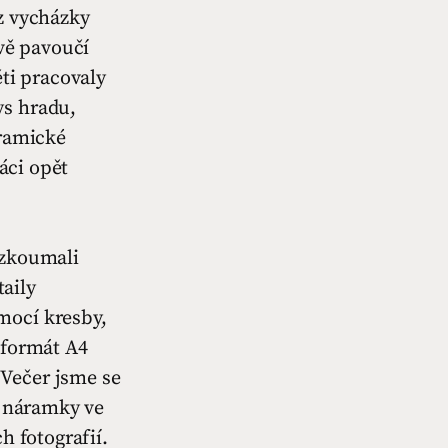
z vycházky
dvě pavoučí
ěti pracovaly
ys hradu,
eramické
žáci opět
 zkoumali
taily
mocí kresby,
 formát A4
 Večer jsme se
i náramky ve
h fotografií.