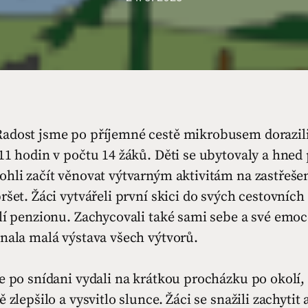
adost jsme po příjemné cestě mikrobusem dorazili 
11 hodin v počtu 14 žáků. Děti se ubytovaly a hned
hli začít věnovat výtvarným aktivitám na zastřešen
ršet. Žáci vytvářeli první skici do svých cestovních
lí penzionu. Zachycovali také sami sebe a své emoc
nala malá výstava všech výtvorů.
e po snídani vydali na krátkou procházku po okolí,
ě zlepšilo a vysvitlo slunce. Žáci se snažili zachytit