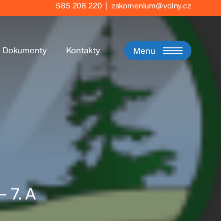
585 208 220
|
zskomenium@volny.cz
Dokumenty
Kontakty
Menu
 7. A