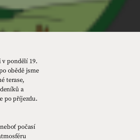
v pondělí 19.
 po obědě jsme
é terase,
 deníků a
e po příjezdu.
 neboť počasí
 atmosféru