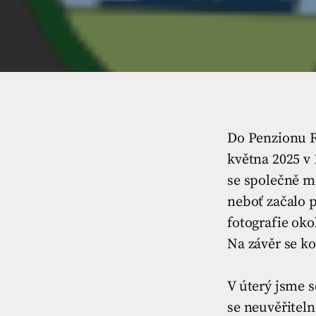
Do Penzionu R
května 2025 v 
se společně mo
neboť začalo p
fotografie oko
Na závěr se ko
V úterý jsme s
se neuvěřiteln