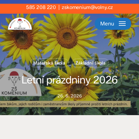
Skip
585 208 220
|
zskomenium@volny.cz
to
main
Menu
content
Mateřská škola
Základní škola
Letní prázdniny 2026
26. 6. 2026