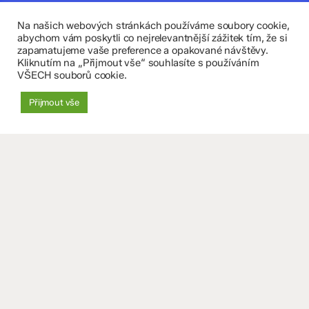
Kontaktujte nás
Na našich webových stránkách používáme soubory cookie,
Fakultní základní škola Komenium a Mateřská škola
abychom vám poskytli co nejrelevantnější zážitek tím, že si
zapamatujeme vaše preference a opakované návštěvy.
Olomouc, příspěvková organizace
Kliknutím na „Přijmout vše“ souhlasíte s používáním
VŠECH souborů cookie.
8. května 29, 779 00 Olomouc
Přijmout vše
zskomenium@volny.cz
+420 585 208 220
Důležité údaje
Datová schránka: 4tfmqgq
IČO: 70 631 018
IZO: 102 320 071
+
−