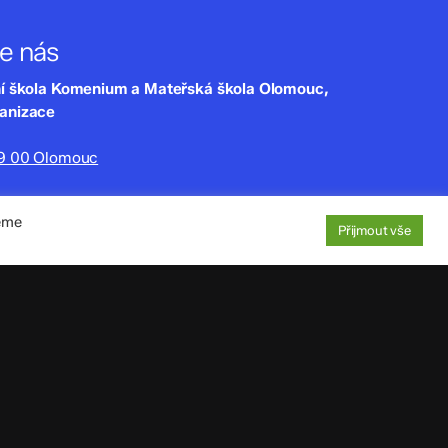
te nás
ní škola Komenium a Mateřská škola Olomouc,
ganizace
79 00 Olomouc
lny.cz
jeme
220
Přijmout vše
aje
: 4tfmqgq
1