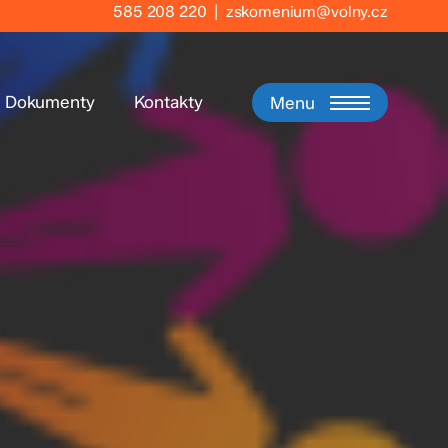
585 208 220
|
zskomenium@volny.cz
Dokumenty
Kontakty
Menu