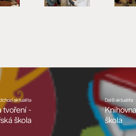
dchozí aktualita
Další aktualita
tvoření -
Knihovna
ská škola
škola