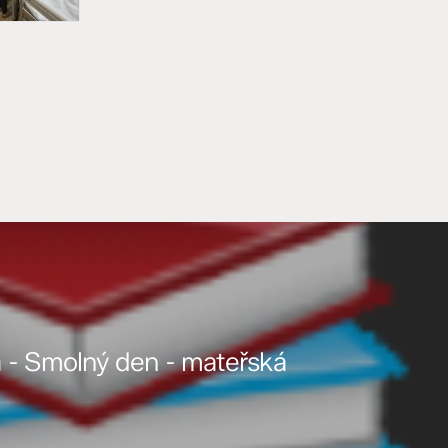
 - Smolný den - mateřská