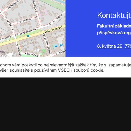
Kontaktuj
Fakultní základ
příspěvková or
8. května 29, 7
zskomenium@vo
om vám poskytli co nejrelevantnější zážitek tím, že si zapamatu
+420 585 208 
 vše“ souhlasíte s používáním VŠECH souborů cookie.
Důležité úd
Datová schránka
IČO: 70 631 018
IZO: 102 320 07