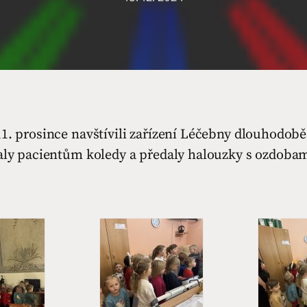
11. prosince navštívili zařízení Léčebny dlouhodo
aly pacientům koledy a předaly halouzky s ozdobami