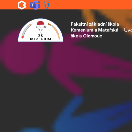
Skip
to
main
content
Fakultní základní škola
Komenium a Mateřská
Úv
škola Olomouc