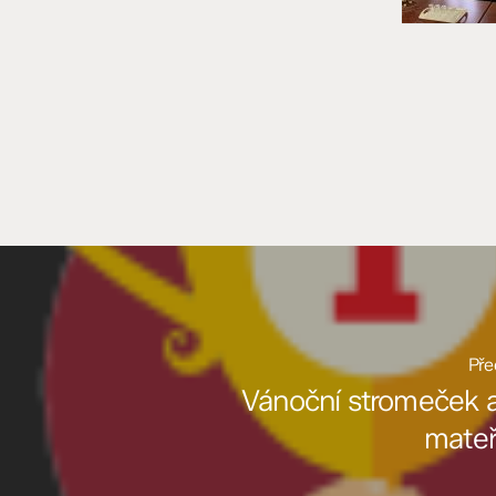
Pře
Vánoční stromeček a 
mateř