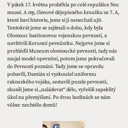
V pátek 17. května proběhla po celé republice Noc
muzeí. A my, členové dějepisného kroužku ze 7. A,
které baví historie, jsme si ji nenechali ujít.
Tentokrát jsme se zajímali o dobu, kdy byla
Olomouc bastionovou vojenskou pevností, a
navštívili Korunní pevnůstku. Nejprve jsme si
prohlédli Muzeum olomoucké pevnosti, tady nás
zaujal model opevnění, potom jsme pokračovali
do Pevnosti poznání. Tady jsme se opravdu
pobavili, Damián si vyzkoušel uniformu
rakouského vojáka, sestavili puzzle pevnosti,
zkusili jsme si „naládovat“ dělo, vyřešili zapeklitý
úkol na přemýšlení. Po dvou hodinách se nám
vůbec nechtělo domů!