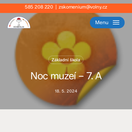
Skip
585 208 220
|
zskomenium@volny.cz
to
main
Menu
content
Základní škola
Noc muzeí – 7. A
18. 5. 2024