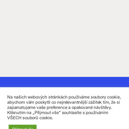
Kontaktujte nás
Na našich webových stránkách používáme soubory cookie,
Fakultní základní škola Komenium a Mateřská škola
abychom vám poskytli co nejrelevantnější zážitek tím, že si
zapamatujeme vaše preference a opakované návštěvy.
Olomouc, příspěvková organizace
Kliknutím na „Přijmout vše“ souhlasíte s používáním
VŠECH souborů cookie.
8. května 29, 779 00 Olomouc