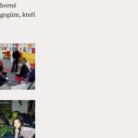
ýborné
agogům, kteří