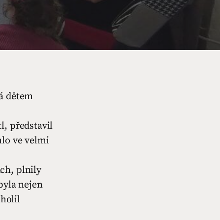
rá dětem
, představil
hlo ve velmi
ch, plnily
byla nejen
holil