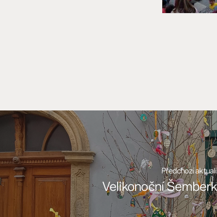
Předchozí aktuali
Velikonoční Šember