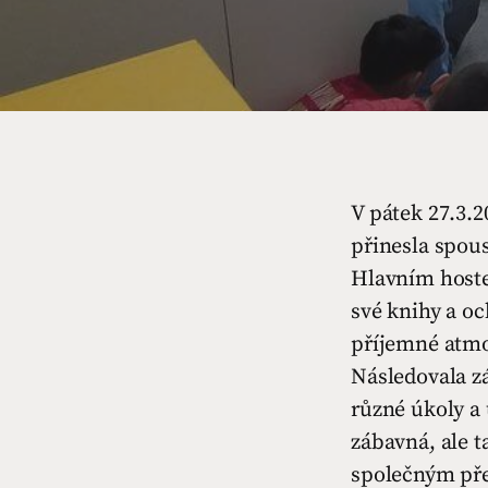
V pátek 27.3.
přinesla spou
Hlavním hostem
své knihy a oc
příjemné atmo
Následovala z
různé úkoly a 
zábavná, ale t
společným pře