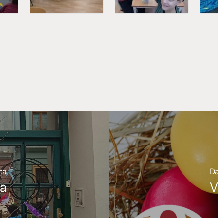
ta
Da
ka
V