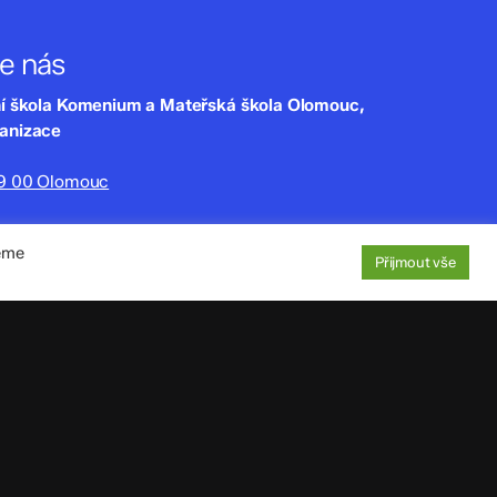
te nás
ní škola Komenium a Mateřská škola Olomouc,
ganizace
79 00 Olomouc
lny.cz
jeme
220
Přijmout vše
aje
: 4tfmqgq
1