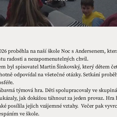
2026 proběhla na naší škole Noc s Andersenem, kte
stu radosti a nezapomenutelných chvil.
 byl spisovatel Martin Šinkovský, který dětem četl
hotně odpovídal na všetečné otázky. Setkání probě
sféře.
ábavná týmová hra. Děti spolupracovaly ve skupiná
ukázaly, jak dokážou táhnout za jeden provaz. Hra 
aké posílila jejich vzájemné vztahy. Večer pak vyvrc
spáním ve škole.