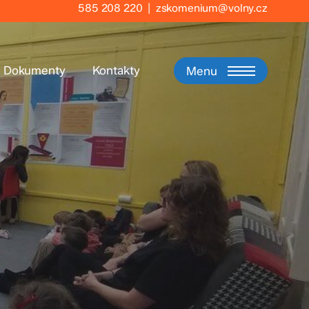
585 208 220
|
zskomenium@volny.cz
Dokumenty
Kontakty
Menu