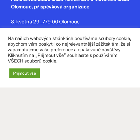
Olomouc, příspěvková organizace
8. května 29, 779 00 Olomouc
zskomenium@volny.cz
Na našich webových stránkách používáme soubory cookie,
abychom vám poskytli co nejrelevantnější zážitek tím, že si
+420 585 208 220
zapamatujeme vaše preference a opakované návštěvy.
Kliknutím na „Přijmout vše“ souhlasíte s používáním
Důležité údaje
VŠECH souborů cookie.
Datová schránka: 4tfmqgq
Přijmout vše
IČO: 70 631 018
IZO: 102 320 071
+
−