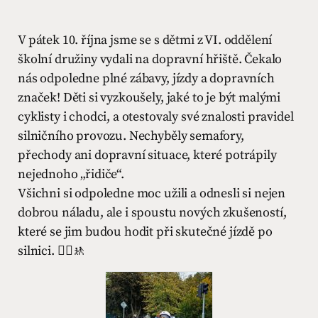
V pátek 10. října jsme se s dětmi z VI. oddělení
školní družiny vydali na dopravní hřiště. Čekalo
nás odpoledne plné zábavy, jízdy a dopravních
značek! Děti si vyzkoušely, jaké to je být malými
cyklisty i chodci, a otestovaly své znalosti pravidel
silničního provozu. Nechyběly semafory,
přechody ani dopravní situace, které potrápily
nejednoho „řidiče“.
Všichni si odpoledne moc užili a odnesli si nejen
dobrou náladu, ale i spoustu nových zkušeností,
které se jim budou hodit při skutečné jízdě po
silnici. 🚴‍♀️🚸