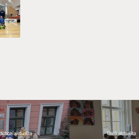
dchozí aktualita
Další aktualita