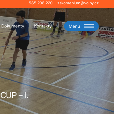
585 208 220
|
zskomenium@volny.cz
Dokumenty
Kontakty
Menu
CUP – I.