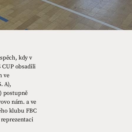
úspěch, kdy v
S CUP obsadili
m ve
. A),
B) postupně
rovo nám. a ve
vého klubu FBC
reprezentaci