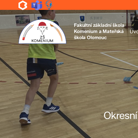
Skip
to
main
content
Fakultní základní škola
Komenium a Mateřská
Úv
škola Olomouc
Okresní