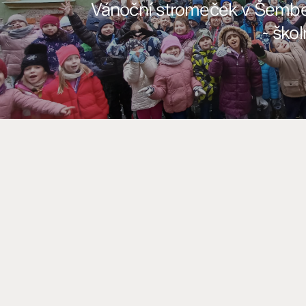
Vánoční stromeček v Šember
- škol