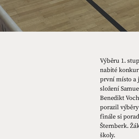
Výběru 1. stup
nabité konkur
první místo a 
složení Samuel 
Benedikt Vocht
porazil výběr
finále si por
Šternberk. Žá
školy.