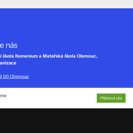
te nás
ní škola Komenium a Mateřská škola Olomouc,
ganizace
79 00 Olomouc
lny.cz
jeme
220
Přijmout vše
aje
: 4tfmqgq