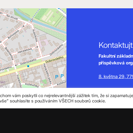
Kontaktuj
Fakultní základ
příspěvková or
8. května 29, 7
zskomenium@vo
om vám poskytli co nejrelevantnější zážitek tím, že si zapamatu
+420 585 208 
 vše“ souhlasíte s používáním VŠECH souborů cookie.
Důležité úd
Datová schránka
IČO: 70 631 018