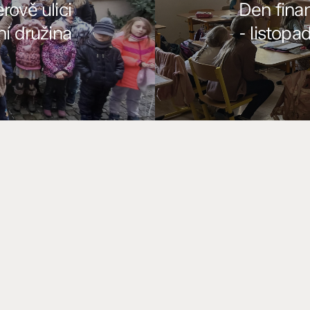
ově ulici
Den fina
ní družina
- listop