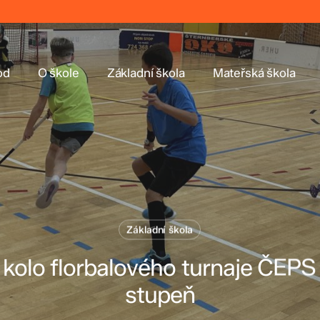
od
O škole
Základní škola
Mateřská škola
Základní škola
 kolo florbalového turnaje ČEPS 
stupeň