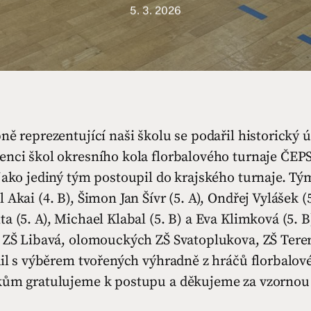
5. 3. 2026
ně reprezentující naši školu se podařil historický 
enci škol okresního kola florbalového turnaje ČEP
jako jediný tým postoupil do krajského turnaje. Tý
Akai (4. B), Šimon Jan Šívr (5. A), Ondřej Vylášek (5
a (5. A), Michael Klabal (5. B) a Eva Klimková (5. 
y ZŠ Libavá, olomouckých ZŠ Svatoplukova, ZŠ Tere
adil s výběrem tvořených výhradně z hráčů florbalo
kům gratulujeme k postupu a děkujeme za vzornou 