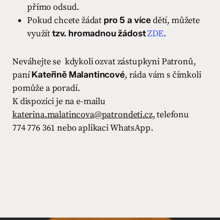
přímo odsud.
Pokud chcete žádat
pro 5 a více
dětí, můžete
využít
tzv. hromadnou žádost
ZDE
.
Neváhejte se kdykoli ozvat zástupkyni Patronů,
paní
Kateřině Malantincové
, ráda vám s čímkoli
pomůže a poradí.
K dispozici je na e-mailu
katerina.malatincova@patrondeti.cz
, telefonu
774 776 361 nebo aplikaci WhatsApp.