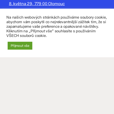
8. května 29, 779 00 Olomouc
zskomenium@volny.cz
Na našich webových stránkách používáme soubory cookie,
abychom vám poskytli co nejrelevantnější zážitek tím, že si
+420 585 208 220
zapamatujeme vaše preference a opakované návštěvy.
Kliknutím na „Přijmout vše“ souhlasíte s používáním
Důležité údaje
VŠECH souborů cookie.
Datová schránka: 4tfmqgq
Přijmout vše
IČO: 70 631 018
IZO: 102 320 071
+
−