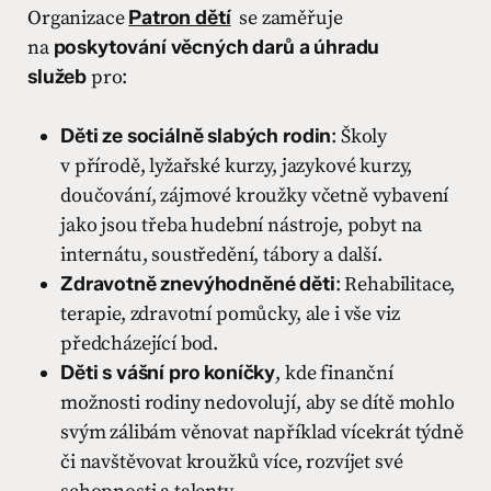
Organizace
Patron dětí
se zaměřuje
na
poskytování věcných darů a úhradu
služeb
pro:
Děti ze sociálně slabých rodin
: Školy
v přírodě, lyžařské kurzy, jazykové kurzy,
doučování, zájmové kroužky včetně vybavení
jako jsou třeba hudební nástroje, pobyt na
internátu, soustředění, tábory a další.
Zdravotně znevýhodněné děti
: Rehabilitace,
terapie, zdravotní pomůcky, ale i vše viz
předcházející bod.
Děti s vášní pro koníčky
, kde finanční
možnosti rodiny nedovolují, aby se dítě mohlo
svým zálibám věnovat například vícekrát týdně
či navštěvovat kroužků více, rozvíjet své