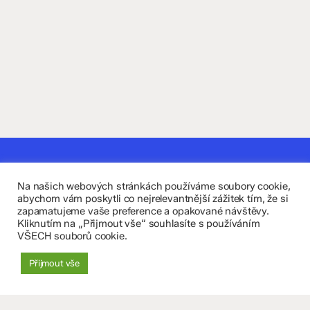
Kontaktujte nás
Na našich webových stránkách používáme soubory cookie,
Fakultní základní škola Komenium a Mateřská škola
abychom vám poskytli co nejrelevantnější zážitek tím, že si
zapamatujeme vaše preference a opakované návštěvy.
Olomouc, příspěvková organizace
Kliknutím na „Přijmout vše“ souhlasíte s používáním
VŠECH souborů cookie.
8. května 29, 779 00 Olomouc
Přijmout vše
zskomenium@volny.cz
+420 585 208 220