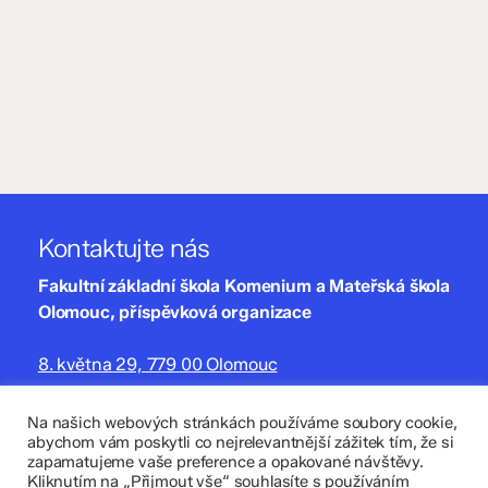
Kontaktujte nás
Fakultní základní škola Komenium a Mateřská škola
Olomouc, příspěvková organizace
8. května 29, 779 00 Olomouc
zskomenium@volny.cz
Na našich webových stránkách používáme soubory cookie,
abychom vám poskytli co nejrelevantnější zážitek tím, že si
+420 585 208 220
zapamatujeme vaše preference a opakované návštěvy.
Kliknutím na „Přijmout vše“ souhlasíte s používáním