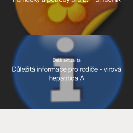
Další aktualita
Důležitá informace pro rodiče - virová
hepatitida A