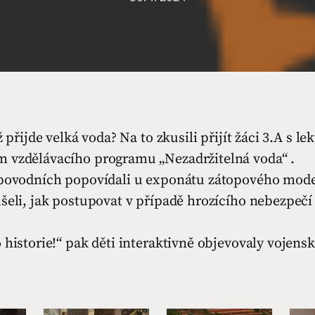
ž přijde velká voda? Na to zkusili přijít žáci 3.A s l
 vzdělávacího programu „Nezadržitelná voda“ .
 povodních popovídali u exponátu zátopového mo
šeli, jak postupovat v případě hrozícího nebezpečí
 historie!“ pak děti interaktivně objevovaly vojensk
.