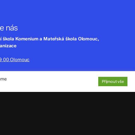
te nás
ní škola Komenium a Mateřská škola Olomouc,
ganizace
79 00 Olomouc
lny.cz
jeme
220
Přijmout vše
aje
: 4tfmqgq
1