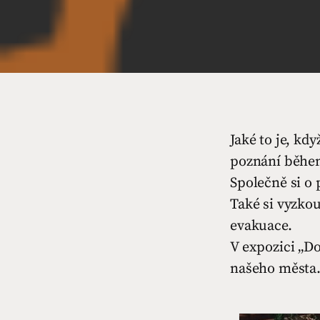
Jaké to je, kdy
poznání během
Společně si o
Také si vyzkou
evakuace.
V expozici „Do
našeho města