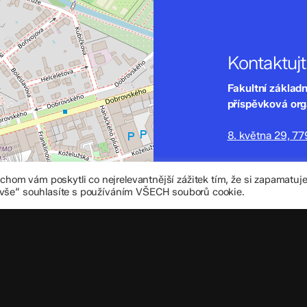
Kontaktuj
Fakultní základ
příspěvková or
8. května 29, 7
zskomenium@vo
om vám poskytli co nejrelevantnější zážitek tím, že si zapamatu
+420 585 208 
 vše“ souhlasíte s používáním VŠECH souborů cookie.
Důležité úd
Datová schránka
IČO: 70 631 018
IZO: 102 320 07