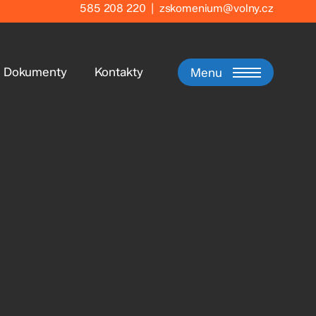
585 208 220
|
zskomenium@volny.cz
Dokumenty
Kontakty
Menu