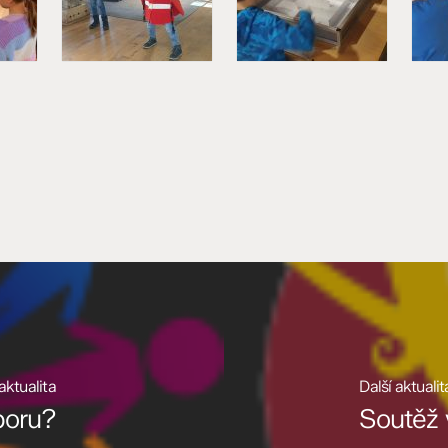
aktualita
Další aktualit
poru?
Soutěž 