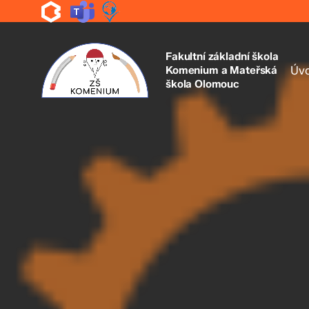
Skip
to
main
content
Fakultní základní škola
Komenium a Mateřská
Úv
škola Olomouc