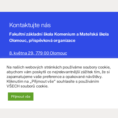
Kontaktujte nás
Fakultní základní škola Komenium a Mateřská škola
Olomouc, příspěvková organizace
8. května 29, 779 00 Olomouc
zskomenium@volny.cz
Na našich webových stránkách používáme soubory cookie,
abychom vám poskytli co nejrelevantnější zážitek tím, že si
+420 585 208 220
zapamatujeme vaše preference a opakované návštěvy.
Kliknutím na „Přijmout vše“ souhlasíte s používáním
Důležité údaje
VŠECH souborů cookie.
Datová schránka: 4tfmqgq
Přijmout vše
IČO: 70 631 018
IZO: 102 320 071