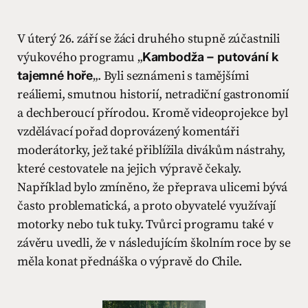
V úterý 26. září se žáci druhého stupně zúčastnili
výukového programu „
Kambodža – putování k
tajemné hoře
„. Byli seznámeni s tamějšími
reáliemi, smutnou historií, netradiční gastronomií
a dechberoucí přírodou. Kromě videoprojekce byl
vzdělávací pořad doprovázený komentáři
moderátorky, jež také přiblížila divákům nástrahy,
které cestovatele na jejich výpravě čekaly.
Například bylo zmíněno, že přeprava ulicemi bývá
často problematická, a proto obyvatelé využívají
motorky nebo tuk tuky. Tvůrci programu také v
závěru uvedli, že v následujícím školním roce by se
měla konat přednáška o výpravě do Chile.