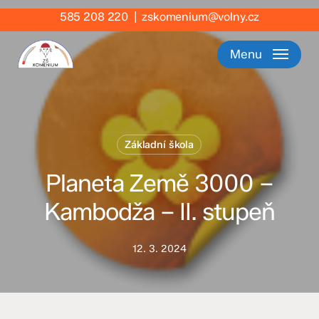
Skip
585 208 220
|
zskomenium@volny.cz
to
main
Menu
content
Základní škola
Planeta Země 3000 –
Kambodža – II. stupeň
12. 3. 2024