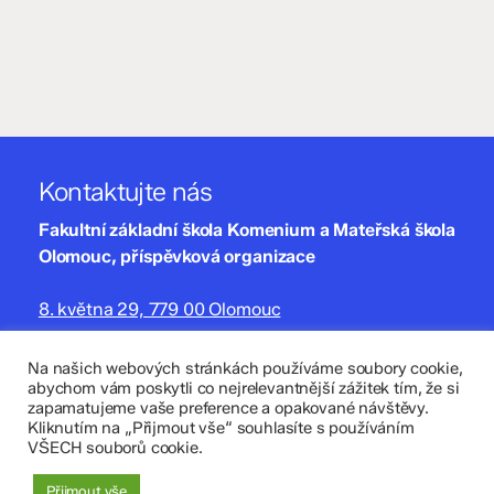
Kontaktujte nás
Fakultní základní škola Komenium a Mateřská škola
Olomouc, příspěvková organizace
8. května 29, 779 00 Olomouc
zskomenium@volny.cz
Na našich webových stránkách používáme soubory cookie,
abychom vám poskytli co nejrelevantnější zážitek tím, že si
+420 585 208 220
zapamatujeme vaše preference a opakované návštěvy.
Kliknutím na „Přijmout vše“ souhlasíte s používáním
Důležité údaje
VŠECH souborů cookie.
Datová schránka: 4tfmqgq
Přijmout vše