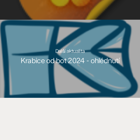
Další aktualita
Krabice od bot 2024 - ohlédnutí