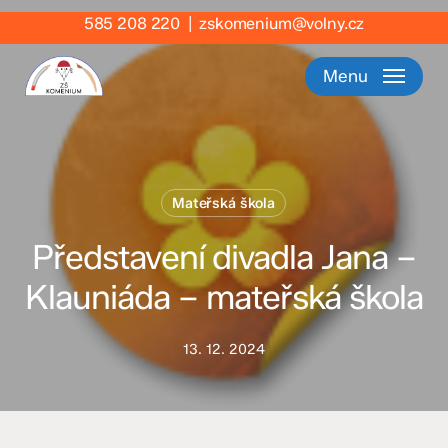
Skip
585 208 220
|
zskomenium@volny.cz
to
main
Menu
content
Mateřská škola
Představení divadla Jana –
Klauniáda – mateřská škola
13. 12. 2024