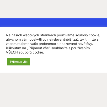
Kontaktujte nás
Na našich webových stránkách používáme soubory cookie,
Fakultní základní škola Komenium a Mateřská škola
abychom vám poskytli co nejrelevantnější zážitek tím, že si
zapamatujeme vaše preference a opakované návštěvy.
Olomouc, příspěvková organizace
Kliknutím na „Přijmout vše“ souhlasíte s používáním
VŠECH souborů cookie.
8. května 29, 779 00 Olomouc
Přijmout vše
zskomenium@volny.cz
+420 585 208 220
Důležité údaje
Datová schránka: 4tfmqgq
IČO: 70 631 018
IZO: 102 320 071