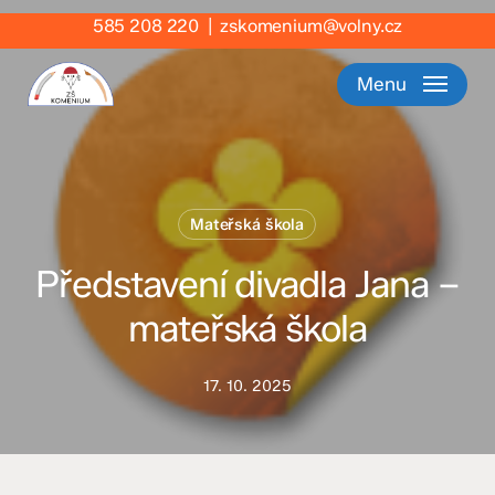
Skip
585 208 220
|
zskomenium@volny.cz
to
main
Menu
content
Mateřská škola
Představení divadla Jana –
mateřská škola
17. 10. 2025