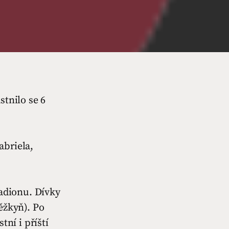
stnilo se 6
abriela,
tadionu. Dívky
ěžkyň). Po
tní i příští