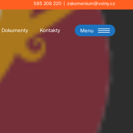
585 208 220
|
zskomenium@volny.cz
Dokumenty
Kontakty
Menu