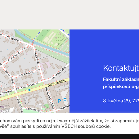
Kontaktuj
Fakultní základ
příspěvková or
8. května 29, 7
zskomenium@vo
om vám poskytli co nejrelevantnější zážitek tím, že si zapamatu
+420 585 208 
 vše“ souhlasíte s používáním VŠECH souborů cookie.
Důležité úd