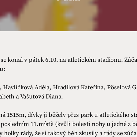
se konal v pátek 6.10. na atletickém stadionu. Zúča
u:
, Havlíčková Adéla, Hradilová Kateřina, Pöselová G
abeth a Vašutová Diana.
há 1515m, dívky ji běžely přes park u atletického s
 posledním 11.místě (kvůli bolesti nohy u jedné z b
 holky rády, že si takový běh zkusily a rády se zúčas