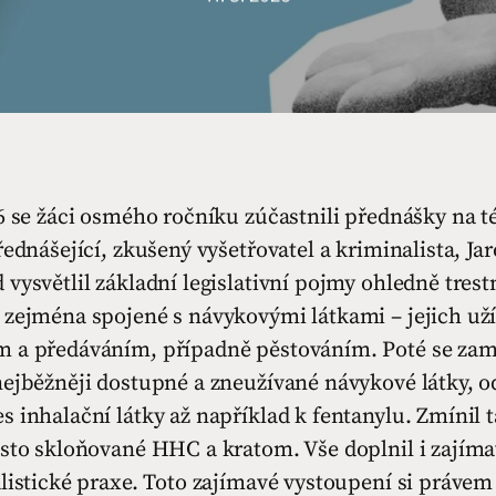
26 se žáci osmého ročníku zúčastnili přednášky na 
řednášející, zkušený vyšetřovatel a kriminalista, Ja
vysvětlil základní legislativní pojmy ohledně trest
 zejména spojené s návykovými látkami – jejich už
 a předáváním, případně pěstováním. Poté se zam
nejběžněji dostupné a zneužívané návykové látky, o
 inhalační látky až například k fentanylu. Zmínil 
asto skloňované HHC a kratom. Vše doplnil i zajím
listické praxe. Toto zajímavé vystoupení si právem