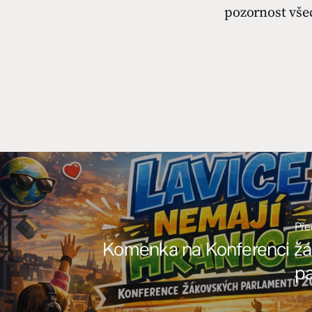
pozornost vše
Pře
Komenka na Konferenci ž
p