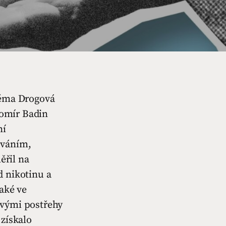
téma Drogová
romír Badin
ní
íváním,
ěřil na
d nikotinu a
také ve
avými postřehy
 získalo