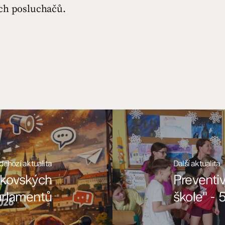
ch posluchačů.
dchozí aktualita
Další aktualita
ákovských
Preventi
arlamentů
škole" - 5