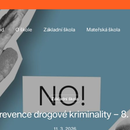
od
O škole
Základní škola
Mateřská škola
Základní škola
revence drogové kriminality – 8.
11. 3. 2026