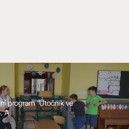
vní program "Útočník ve
. A