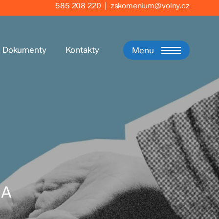
585 208 220
|
zskomenium@volny.cz
Dokumenty
Kontakty
Menu
 A