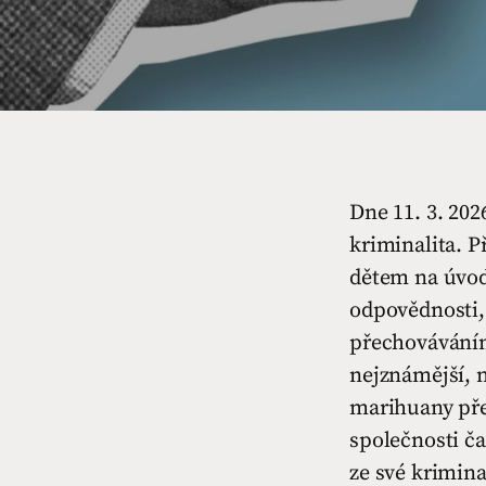
Dne 11. 3. 20
kriminalita. P
dětem na úvod 
odpovědnosti,
přechováváním
nejznámější, 
marihuany přes
společnosti č
ze své krimina