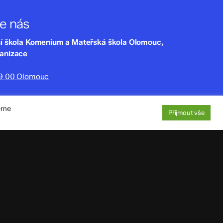
te nás
ní škola Komenium a Mateřská škola Olomouc,
ganizace
79 00 Olomouc
lny.cz
jeme
220
Přijmout vše
aje
: 4tfmqgq
1