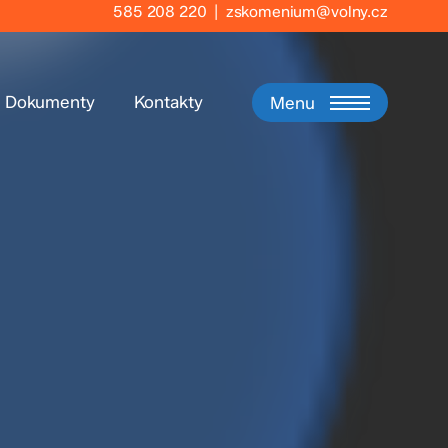
585 208 220
|
zskomenium@volny.cz
Dokumenty
Kontakty
Menu