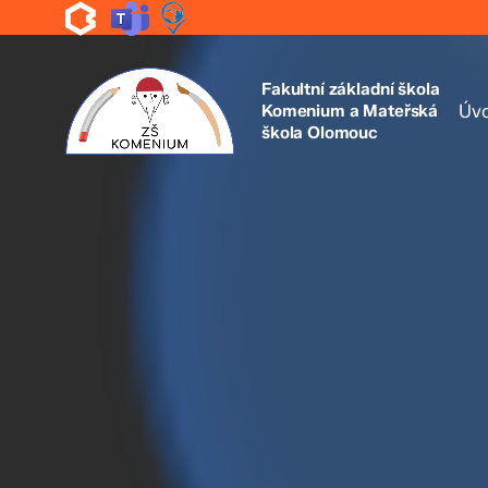
Skip
to
main
content
Fakultní základní škola
Komenium a Mateřská
Úv
škola Olomouc