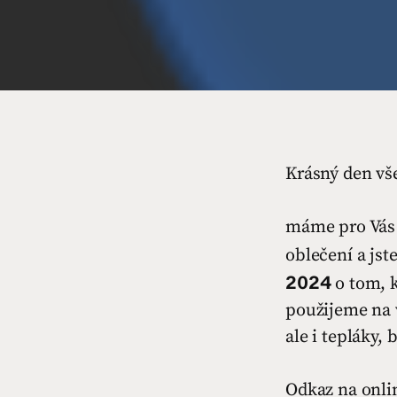
Krásný den vš
máme pro Vás 
oblečení a jst
2024
o tom, k
použijeme na v
ale i tepláky, 
Odkaz na onli