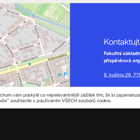
Kontaktuj
Fakultní základ
příspěvková or
8. května 29, 7
zskomenium@vo
om vám poskytli co nejrelevantnější zážitek tím, že si zapamatu
+420 585 208 
 vše“ souhlasíte s používáním VŠECH souborů cookie.
Důležité úd
Datová schránka
IČO: 70 631 018
IZO: 102 320 07