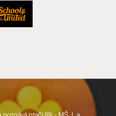
oznává ptačí říši - MŠ, I. a