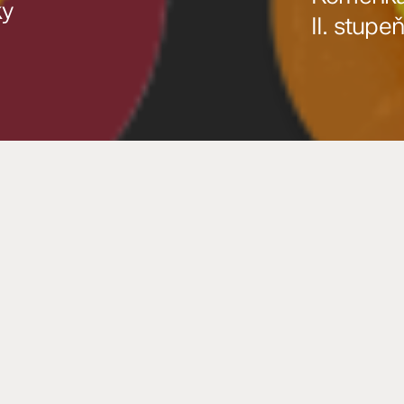
ky
II. stupe