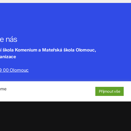
te nás
ní škola Komenium a Mateřská škola Olomouc,
ganizace
79 00 Olomouc
lny.cz
jeme
220
Přijmout vše
aje
: 4tfmqgq
1