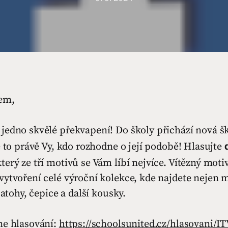
em,
jedno skvělé překvapení! Do školy přichází nová š
e to právě Vy, kdo rozhodne o její podobě! Hlasujte
terý ze tří motivů se Vám líbí nejvíce. Vítězný mot
ytvoření celé výroční kolekce, kde najdete nejen m
batohy, čepice a další kousky.
ne hlasování:
https://schoolsunited.cz/hlasovani/