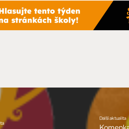
Další aktualita
ita
Komenka p