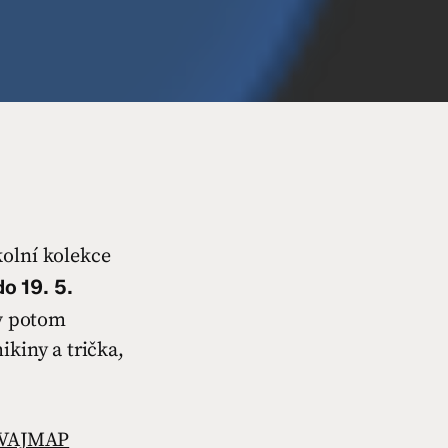
kolní kolekce
do
19. 5.
iv potom
ikiny a trička,
ITVAJMAP