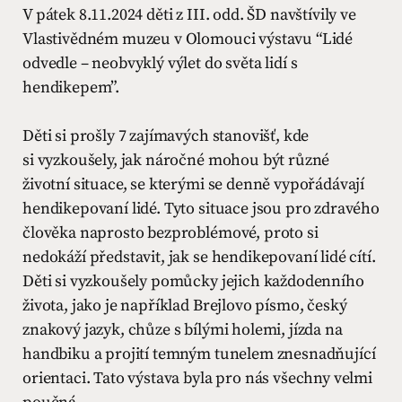
V pátek 8.11.2024 děti z III. odd. ŠD navštívily ve
Vlastivědném muzeu v Olomouci výstavu “Lidé
odvedle – neobvyklý výlet do světa lidí s
hendikepem”.
Děti si prošly 7 zajímavých stanovišť, kde
si
vyzkoušely, jak náročné mohou být různé
životní situace, se kterými se denně vypořádávají
hendikepovaní lidé. Tyto situace jsou pro zdravého
člověka naprosto bezproblémové, proto si
nedokáží představit, jak se hendikepovaní lidé cítí.
Děti si vyzkoušely pomůcky jejich každodenního
života, jako je například Brejlovo písmo, český
znakový jazyk, chůze s bílými holemi, jízda na
handbiku a projití temným tunelem znesnadňující
orientaci. Tato výstava byla pro nás všechny velmi