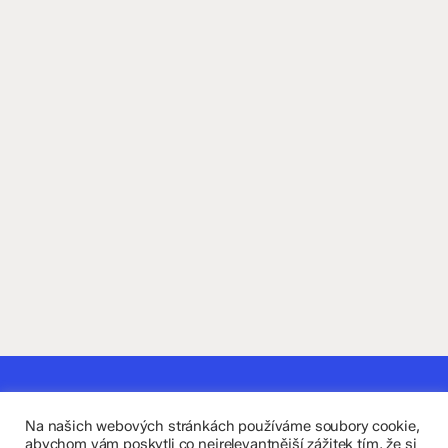
Kontaktujte nás
Na našich webových stránkách používáme soubory cookie,
Fakultní základní škola Komenium a Mateřská škola
abychom vám poskytli co nejrelevantnější zážitek tím, že si