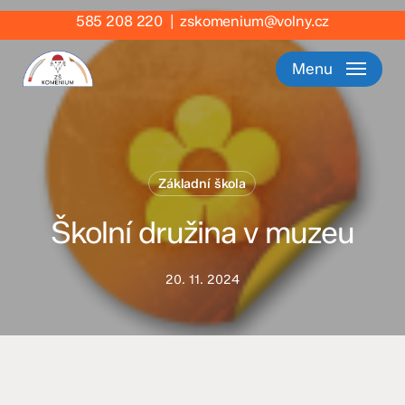
Skip
585 208 220
|
zskomenium@volny.cz
to
main
Menu
content
Základní škola
Školní družina v muzeu
20. 11. 2024