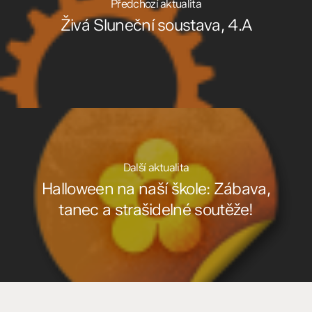
Předchozí aktualita
Živá Sluneční soustava, 4.A
Další aktualita
Halloween na naší škole: Zábava,
tanec a strašidelné soutěže!