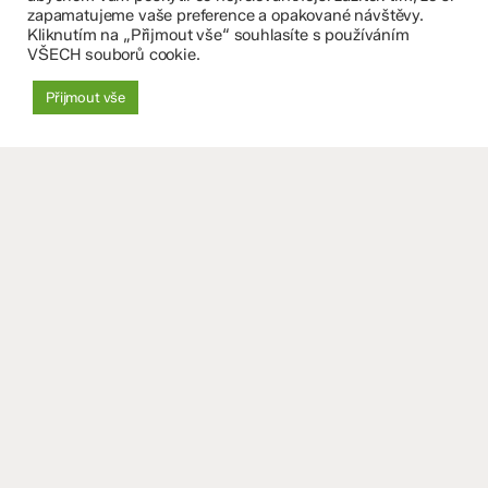
zapamatujeme vaše preference a opakované návštěvy.
Olomouc, příspěvková organizace
Kliknutím na „Přijmout vše“ souhlasíte s používáním
VŠECH souborů cookie.
8. května 29, 779 00 Olomouc
Přijmout vše
zskomenium@volny.cz
+420 585 208 220
Důležité údaje
Datová schránka: 4tfmqgq
IČO: 70 631 018
IZO: 102 320 071
+
−