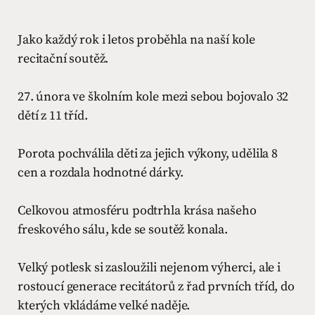
Jako každý rok i letos proběhla na naší kole
recitační soutěž.
27. února ve školním kole mezi sebou bojovalo 32
dětí z 11 tříd.
Porota pochválila děti za jejich výkony, udělila 8
cen a rozdala hodnotné dárky.
Celkovou atmosféru podtrhla krása našeho
freskového sálu, kde se soutěž konala.
Velký potlesk si zasloužili nejenom výherci, ale i
rostoucí generace recitátorů z řad prvních tříd, do
kterých vkládáme velké naděje.