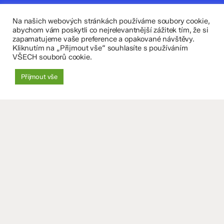
Kontaktujte nás
Na našich webových stránkách používáme soubory cookie,
Fakultní základní škola Komenium a Mateřská škola
abychom vám poskytli co nejrelevantnější zážitek tím, že si
zapamatujeme vaše preference a opakované návštěvy.
Olomouc, příspěvková organizace
Kliknutím na „Přijmout vše“ souhlasíte s používáním
VŠECH souborů cookie.
8. května 29, 779 00 Olomouc
Přijmout vše
zskomenium@volny.cz
+420 585 208 220
Důležité údaje
Datová schránka: 4tfmqgq
IČO: 70 631 018
IZO: 102 320 071
+
−