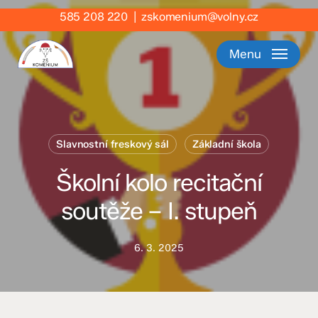
Skip
585 208 220
|
zskomenium@volny.cz
to
main
Menu
content
Slavnostní freskový sál
Základní škola
Školní kolo recitační
soutěže – I. stupeň
6. 3. 2025