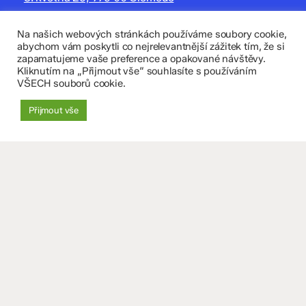
zskomenium@volny.cz
Na našich webových stránkách používáme soubory cookie,
abychom vám poskytli co nejrelevantnější zážitek tím, že si
+420 585 208 220
zapamatujeme vaše preference a opakované návštěvy.
Kliknutím na „Přijmout vše“ souhlasíte s používáním
Důležité údaje
VŠECH souborů cookie.
Datová schránka: 4tfmqgq
Přijmout vše
IČO: 70 631 018
IZO: 102 320 071
+
−