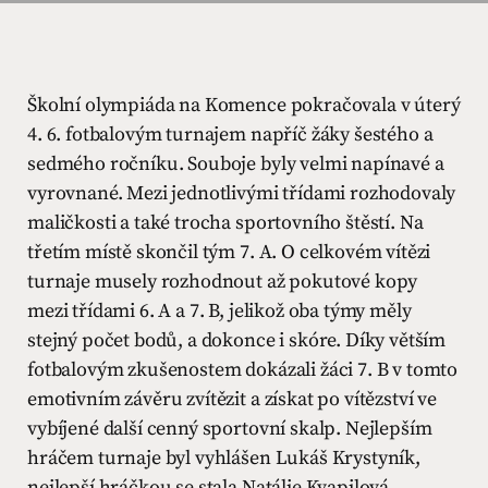
Školní olympiáda na Komence pokračovala v úterý
4. 6. fotbalovým turnajem napříč žáky šestého a
sedmého ročníku. Souboje byly velmi napínavé a
vyrovnané. Mezi jednotlivými třídami rozhodovaly
maličkosti a také trocha sportovního štěstí. Na
třetím místě skončil tým 7. A. O celkovém vítězi
turnaje musely rozhodnout až pokutové kopy
mezi třídami 6. A a 7. B, jelikož oba týmy měly
stejný počet bodů, a dokonce i skóre. Díky větším
fotbalovým zkušenostem dokázali žáci 7. B v tomto
emotivním závěru zvítězit a získat po vítězství ve
vybíjené další cenný sportovní skalp. Nejlepším
hráčem turnaje byl vyhlášen Lukáš Krystyník,
nejlepší hráčkou se stala Natálie Kvapilová.